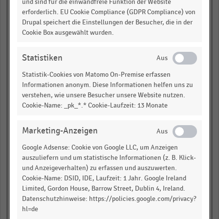
und sind für die einwandfreie Funktion der Website
erforderlich. EU Cookie Compliance (GDPR Compliance) von
Brandenburg
Drupal speichert die Einstellungen der Besucher, die in der
Cookie Box ausgewählt wurden.
empty
Statistiken
empty
Statistik-Cookies von Matomo On-Premise erfassen
Informationen anonym. Diese Informationen helfen uns zu
empty
verstehen, wie unsere Besucher unsere Website nutzen.
Cookie-Name: _pk_*.* Cookie-Laufzeit: 13 Monate
Baden-Württemberg
empty
Marketing-Anzeigen
Google Adsense: Cookie von Google LLC, um Anzeigen
auszuliefern und um statistische Informationen (z. B. Klick-
empty
und Anzeigeverhalten) zu erfassen und auszuwerten.
Cookie-Name: DSID, IDE, Laufzeit: 1 Jahr. Google Ireland
empty
Limited, Gordon House, Barrow Street, Dublin 4, Ireland.
Datenschutzhinweise: https://policies.google.com/privacy?
Rheinland-Pfalz
hl=de