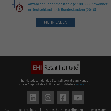
Anzahl der Ladendiebstähle je 100.000 Einwohner
in Deutschland nach Bundesländern (2016)
MEHR LADEN
handelsdaten.de, das Statistikportal zum Handel,
ist ein Angebot des EHI Retail Institute -
www.ehi.org
Social
media
AGB
|
Datenschutz
|
Datenschutz-Einstellungen
|
Impressum