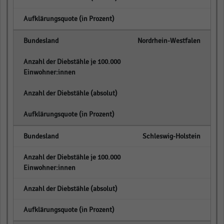
empty
Nordrhein-Westfalen
empty
empty
empty
Schleswig-Holstein
empty
empty
empty