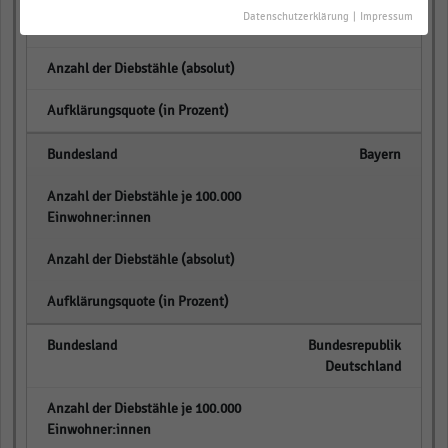
empty
Datenschutzerklärung
|
Impressum
empty
empty
Bayern
empty
empty
empty
Bundesrepublik
Deutschland
empty