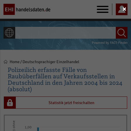
Main
navigation
ALLE INHALTE
Powered by
FACT-Finder
Home
Deutschsprachiger Einzelhandel
Pfadnavigation
Polizeilich erfasste Fälle von
Raubüberfällen auf Verkaufsstellen in
Deutschland in den Jahren 2004 bis 2024
(absolut)
Statistik jetzt freischalten
Bar
Chart
graphic.
chart
1,00