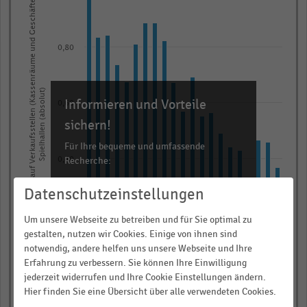
Anzahl der Raubüberfälle auf Verkaufsstellen (Kassenräume und Geschäfte) ohne
with
21
bars.
0,80
The
chart
has
Spielhallen (absolut)
Informieren und Vorteile
1
0,60
X
sichern!
axis
Für Ihre bequeme und umfassende
displaying
Recherche:
0,40
categories.
Über 300.000 Daten und Kennzahlen
Range:
Datenschutzeinstellungen
Rund 25.000 Statistiken
21
0,20
Um unsere Webseite zu betreiben und für Sie optimal zu
categories.
Download als Excel, PNG, PDF
gestalten, nutzen wir Cookies. Einige von ihnen sind
The
… und vieles mehr!
notwendig, andere helfen uns unsere Webseite und Ihre
chart
Erfahrung zu verbessern. Sie können Ihre Einwilligung
0,00
has
jederzeit widerrufen und Ihre Cookie Einstellungen ändern.
JETZT INFORMIEREN
2022
2004
2008
2012
2016
2020
2024
2006
2010
2014
2018
Hier finden Sie eine Übersicht über alle verwendeten Cookies.
1
© Handelsdaten 2026