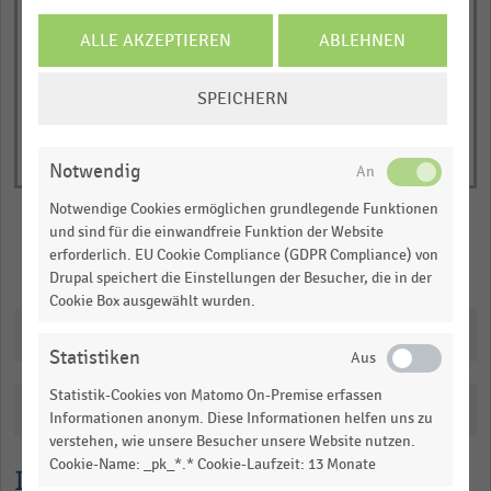
Y
End
of
axis
ALLE AKZEPTIEREN
ABLEHNEN
interactive
displaying
chart
COOKIE-
Anzahl
SPEICHERN
EINSTELLUNGEN
der
ÄNDERN
Raubüberfälle
Notwendig
auf
Verkaufsstellen
Notwendige Cookies ermöglichen grundlegende Funktionen
(Kassenräume
und sind für die einwandfreie Funktion der Website
und
erforderlich. EU Cookie Compliance (GDPR Compliance) von
Merken
Teilen
Drupal speichert die Einstellungen der Besucher, die in der
Geschäfte)
Cookie Box ausgewählt wurden.
ohne
Downloads
Spielhallen
Statistiken
(absolut).
Range:
Statistik-Cookies von Matomo On-Premise erfassen
Katalogisierung
0
Informationen anonym. Diese Informationen helfen uns zu
verstehen, wie unsere Besucher unsere Website nutzen.
to
Cookie-Name: _pk_*.* Cookie-Laufzeit: 13 Monate
1.0473750000000002.
Lesehilfe