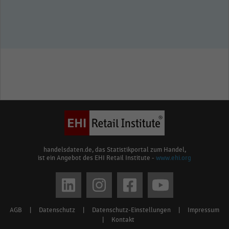
handelsdaten.de, das Statistikportal zum Handel,
ist ein Angebot des EHI Retail Institute -
www.ehi.org
Social
media
AGB
|
Datenschutz
|
Datenschutz-Einstellungen
|
Impressum
Footer
links
|
Kontakt