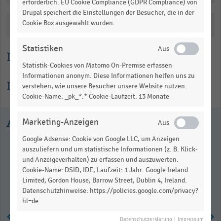
erforderlich. EU Cookie Compliance (GDPR Compliance) von
data
Drupal speichert die Einstellungen der Besucher, die in der
table.
Cookie Box ausgewählt wurden.
Katalogisierung
Statistiken
Lesehilfe
Statistik-Cookies von Matomo On-Premise erfassen
Informationen anonym. Diese Informationen helfen uns zu
Informationen zur Statistik
verstehen, wie unsere Besucher unsere Website nutzen.
Cookie-Name: _pk_*.* Cookie-Laufzeit: 13 Monate
Ausgewählte Statistiken
Marketing-Anzeigen
Google Adsense: Cookie von Google LLC, um Anzeigen
auszuliefern und um statistische Informationen (z. B. Klick-
und Anzeigeverhalten) zu erfassen und auszuwerten.
Cookie-Name: DSID, IDE, Laufzeit: 1 Jahr. Google Ireland
Limited, Gordon House, Barrow Street, Dublin 4, Ireland.
Datenschutzhinweise: https://policies.google.com/privacy?
hl=de
Datenschutzerklärung
|
Impressum