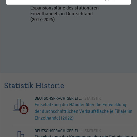
Expansionspläne des stationären
Einzelhandels in Deutschland
(2017-2025)
Statistik Historie
DEUTSCHSPRACHIGER EI ...
| STATISTIK
Einschätzung der Händler über die Entwicklung
der durchschnittlichen Verkaufsfläche je Filiale im
Einzelhandel (2022)
DEUTSCHSPRACHIGER EI ...
| STATISTIK