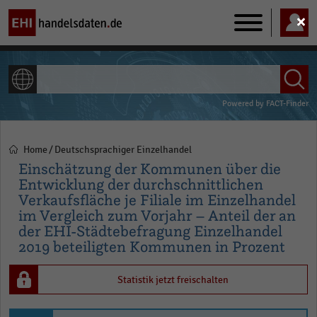
Main
navigation
ALLE INHALTE
Powered by
FACT-Finder
Home
Deutschsprachiger Einzelhandel
Pfadnavigation
Einschätzung der Kommunen über die
Entwicklung der durchschnittlichen
Verkaufsfläche je Filiale im Einzelhandel
im Vergleich zum Vorjahr – Anteil der an
der EHI-Städtebefragung Einzelhandel
2019 beteiligten Kommunen in Prozent
Statistik jetzt freischalten