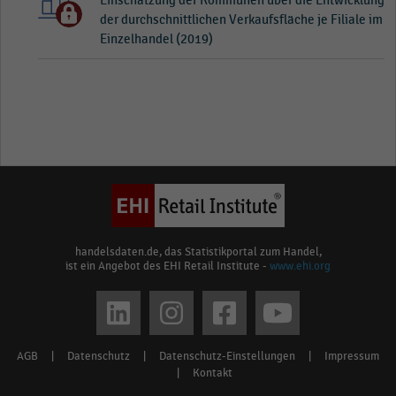
Einschätzung der Kommunen über die Entwicklung
der durchschnittlichen Verkaufsfläche je Filiale im
Einzelhandel (2019)
handelsdaten.de, das Statistikportal zum Handel,
ist ein Angebot des EHI Retail Institute -
www.ehi.org
Social
media
AGB
|
Datenschutz
|
Datenschutz-Einstellungen
|
Impressum
Footer
links
|
Kontakt