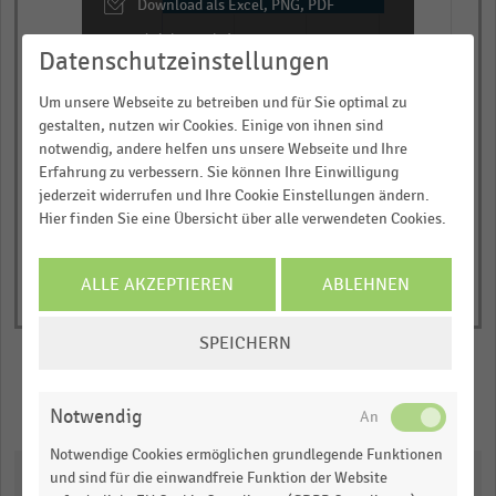
categories.
Download als Excel, PNG, PDF
The
… und vieles mehr!
Datenschutzeinstellungen
chart
0,0
0,3
0,5
0,8
1,0
has
JETZT INFORMIEREN
Um unsere Webseite zu betreiben und für Sie optimal zu
Anteil der Befragten in Prozent
1
gestalten, nutzen wir Cookies. Einige von ihnen sind
© Handelsdaten 2026
Y
End
notwendig, andere helfen uns unsere Webseite und Ihre
of
axis
Erfahrung zu verbessern. Sie können Ihre Einwilligung
interactive
jederzeit widerrufen und Ihre Cookie Einstellungen ändern.
displaying
chart
Hier finden Sie eine Übersicht über alle verwendeten Cookies.
Anteil
der
Befragten
ALLE AKZEPTIEREN
ABLEHNEN
in
COOKIE-
Prozent.
SPEICHERN
EINSTELLUNGEN
Range:
ÄNDERN
0
Merken
Teilen
Notwendig
to
1.01598.
Notwendige Cookies ermöglichen grundlegende Funktionen
Downloads
View
und sind für die einwandfreie Funktion der Website
as