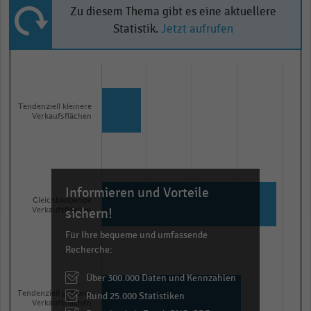
Zu diesem Thema gibt es eine aktuellere
Statistik.
Jetzt aufrufen
Bar
Chart
graphic.
chart
with
3
Tendenziell kleinere
Verkaufsflächen
bars.
The
chart
has
Informieren und Vorteile
1
Gleichbleibende
X
sichern!
Verkaufsflächen
axis
Für Ihre bequeme und umfassende
displaying
Recherche:
categories.
Über 300.000 Daten und Kennzahlen
Range:
Tendenziell größere
Rund 25.000 Statistiken
3
Verkaufsflächen