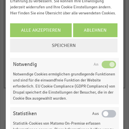
Erfahrung zu verbessern. Sie können Ihre Einwilligung
The
0,00 %
… und vieles mehr!
jederzeit widerrufen und Ihre Cookie Einstellungen ändern.
Flächennachfrage
Flächennachfrage
Flächennachfrage
chart
wird
bleibt konstant
wird steigen
Hier finden Sie eine Übersicht über alle verwendeten Cookies.
zurückgehen
has
JETZT INFORMIEREN
Erwartungen H2 2016 (n=71)
1
Erwartungen H2 2017 (n=47)
ALLE AKZEPTIEREN
ABLEHNEN
Erwartungen H2 2018 (n=65)
Y
© Handelsdaten 2026
axis
End
COOKIE-
SPEICHERN
of
displaying
EINSTELLUNGEN
interactive
Anteil
ÄNDERN
chart
der
Notwendig
Befragten.
Notwendige Cookies ermöglichen grundlegende Funktionen
Range:
und sind für die einwandfreie Funktion der Website
0
erforderlich. EU Cookie Compliance (GDPR Compliance) von
to
Drupal speichert die Einstellungen der Besucher, die in der
1.0609199999999999.
Cookie Box ausgewählt wurden.
View
Merken
Teilen
as
Statistiken
data
table.
Statistik-Cookies von Matomo On-Premise erfassen
Downloads