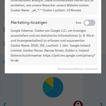
Informationen anonym. Diese Informationen helfen uns zu
verstehen, wie unsere Besucher unsere Website nutzen.
Cookie-Name: _pk_*.* Cookie-Laufzeit: 13 Monate
Katalogisierung
Marketing-Anzeigen
Lesehilfe
Google Adsense: Cookie von Google LLC, um Anzeigen
auszuliefern und um statistische Informationen (z. B. Klick-
und Anzeigeverhalten) zu erfassen und auszuwerten.
Informationen zur Statistik
Cookie-Name: DSID, IDE, Laufzeit: 1 Jahr. Google Ireland
Limited, Gordon House, Barrow Street, Dublin 4, Ireland.
Datenschutzhinweise: https://policies.google.com/privacy?
Ausgewählte Statistiken
hl=de
Datenschutzerklärung
|
Impressum