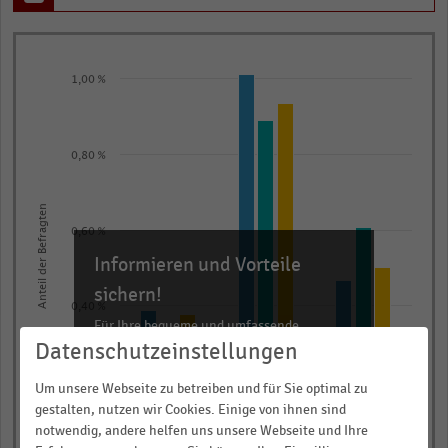
Bar
Chart
graphic.
chart
1,00 %
with
3
data
0,80 %
series.
The
chart
Anteil der Befragten
0,60 %
has
Informieren und Vorteile
1
X
sichern!
0,40 %
axis
Für Ihre bequeme und umfassende
displaying
Recherche:
Datenschutzeinstellungen
categories.
Range:
0,20 %
Über 300.000 Daten und Kennzahlen
Um unsere Webseite zu betreiben und für Sie optimal zu
gestalten, nutzen wir Cookies. Einige von ihnen sind
3
Rund 25.000 Statistiken
notwendig, andere helfen uns unsere Webseite und Ihre
categories.
Download als Excel, PNG, PDF