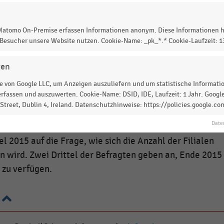
 Matomo On-Premise erfassen Informationen anonym. Diese Informationen h
 Besucher unsere Website nutzen. Cookie-Name: _pk_*.* Cookie-Laufzeit: 
© Handelsdaten 2026
gen
 von Google LLC, um Anzeigen auszuliefern und um statistische Information
rfassen und auszuwerten. Cookie-Name: DSID, IDE, Laufzeit: 1 Jahr. Google
treet, Dublin 4, Ireland. Datenschutzhinweise: https://policies.google.co
gten Expansionsexperten der wichtigsten Vertriebslinien
Date
der vom EHI im Auftrag der Hahn-Gruppe durchgeführte
 2015 auf die Frage, wie sich die Anzahl der Filialen
 wird. Zwei Drittel der Befragten geben an, Ende 2015
 zu verfügen.