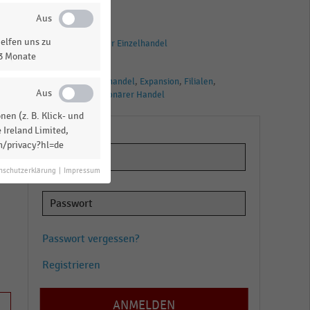
Expansion
BRANCHEN
elfen uns zu
Deutschsprachiger Einzelhandel
13 Monate
TAGS
Eröffnung
Einzelhandel
Expansion
Filialen
Immobilien
Stationärer Handel
en (z. B. Klick- und
 Ireland Limited,
m/privacy?hl=de
nschutzerklärung
|
Impressum
n
Passwort vergessen?
Registrieren