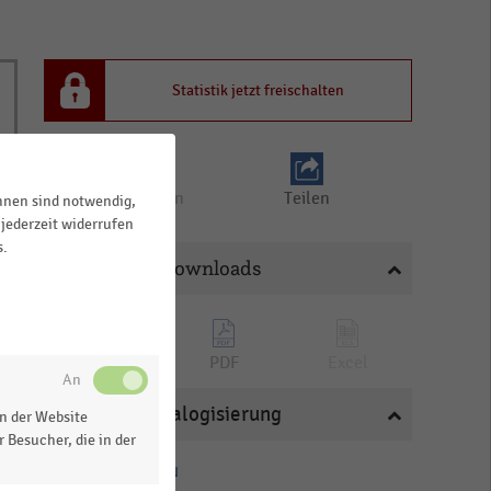
Statistik jetzt freischalten
Merken
Teilen
ihnen sind notwendig,
jederzeit widerrufen
s.
Downloads
PNG
PDF
Excel
Katalogisierung
n der Website
 Besucher, die in der
HANDELSTHEMEN