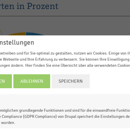
ten in Prozent
nstellungen
etreiben und für Sie optimal zu gestalten, nutzen wir Cookies. Einige von 
e Webseite und Ihre Erfahrung zu verbessern. Sie können Ihre Einwilligung 
 und Vorteile sichern!
lungen ändern. Hier finden Sie eine Übersicht über alle verwendeten Cookie
me und umfassende Recherche:
EN
ABLEHNEN
SPEICHERN
00 Daten und Kennzahlen
0 Statistiken
ls Excel, PNG, PDF
ehr!
möglichen grundlegende Funktionen und sind für die einwandfreie Funktio
e Compliance (GDPR Compliance) von Drupal speichert die Einstellungen der
TZT INFORMIEREN
t wurden.
Mehr Filialen: 1,04 %