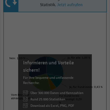
Statistik.
Jetzt aufrufen
Pie
Chart
graphic.
chart
with
5
slices.
View
as
data
table.
Ja, für alle: 1,00 %
Nein: 1,03 %
Informieren und Vorteile
sichern!
Für Ihre bequeme und umfassende
Recherche:
Ja, für Kund:innen: 0,43 %
Über 300.000 Daten und Kennzahlen
Vom Betreiber
Für Kund:innen
abhängig: 0,90 %
Rund 25.000 Statistiken
vergünstigt: 0,20
%
Download als Excel, PNG, PDF