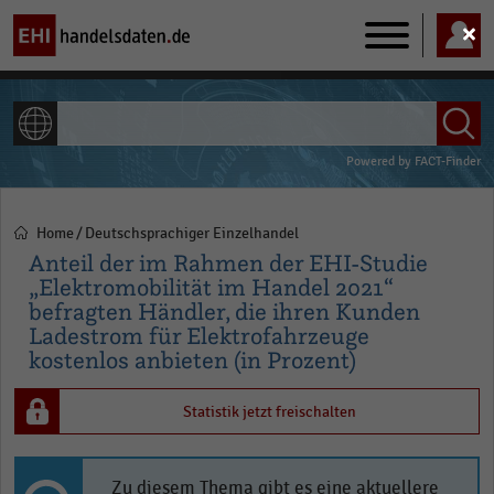
Main
navigation
ALLE INHALTE
Powered by
FACT-Finder
Home
Deutschsprachiger Einzelhandel
Pfadnavigation
Anteil der im Rahmen der EHI-Studie
„Elektromobilität im Handel 2021“
befragten Händler, die ihren Kunden
Ladestrom für Elektrofahrzeuge
kostenlos anbieten (in Prozent)
Statistik jetzt freischalten
Zu diesem Thema gibt es eine aktuellere