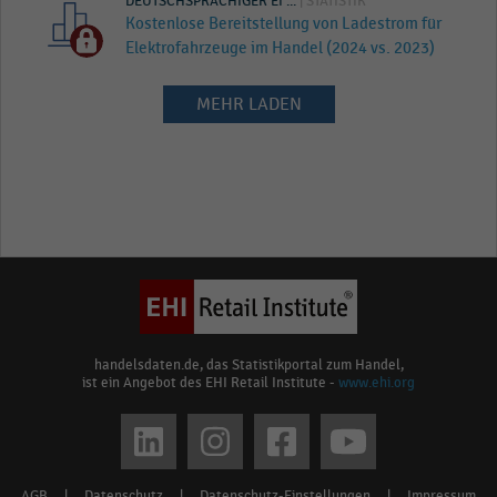
DEUTSCHSPRACHIGER EI ...
| STATISTIK
Kostenlose Bereitstellung von Ladestrom für
Elektrofahrzeuge im Handel (2024 vs. 2023)
MEHR LADEN
handelsdaten.de, das Statistikportal zum Handel,
ist ein Angebot des EHI Retail Institute -
www.ehi.org
Social
media
AGB
|
Datenschutz
|
Datenschutz-Einstellungen
|
Impressum