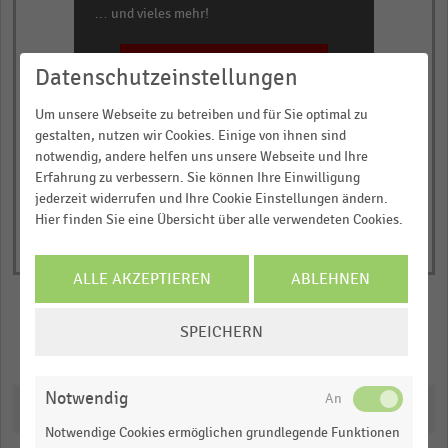
… und vieles mehr!
JETZT INFORMIEREN
Datenschutzeinstellungen
© Handelsdaten 2026
End
Um unsere Webseite zu betreiben und für Sie optimal zu
of
gestalten, nutzen wir Cookies. Einige von ihnen sind
interactive
notwendig, andere helfen uns unsere Webseite und Ihre
chart
Erfahrung zu verbessern. Sie können Ihre Einwilligung
jederzeit widerrufen und Ihre Cookie Einstellungen ändern.
Hier finden Sie eine Übersicht über alle verwendeten Cookies.
ALLE AKZEPTIEREN
ABLEHNEN
COOKIE-
SPEICHERN
EINSTELLUNGEN
Merken
Teilen
ÄNDERN
Notwendig
Downloads
Notwendige Cookies ermöglichen grundlegende Funktionen