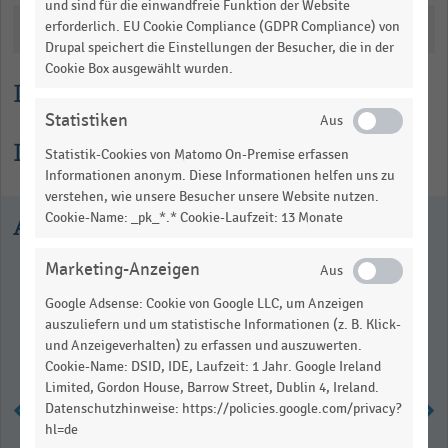
und sind für die einwandfreie Funktion der Website
erforderlich. EU Cookie Compliance (GDPR Compliance) von
Katalogisierung
Drupal speichert die Einstellungen der Besucher, die in der
Cookie Box ausgewählt wurden.
Lesehilfe
Statistiken
Informationen zur Statistik
Statistik-Cookies von Matomo On-Premise erfassen
Informationen anonym. Diese Informationen helfen uns zu
verstehen, wie unsere Besucher unsere Website nutzen.
Cookie-Name: _pk_*.* Cookie-Laufzeit: 13 Monate
Ausgewählte Statistiken
Marketing-Anzeigen
Google Adsense: Cookie von Google LLC, um Anzeigen
auszuliefern und um statistische Informationen (z. B. Klick-
und Anzeigeverhalten) zu erfassen und auszuwerten.
Cookie-Name: DSID, IDE, Laufzeit: 1 Jahr. Google Ireland
Limited, Gordon House, Barrow Street, Dublin 4, Ireland.
Datenschutzhinweise: https://policies.google.com/privacy?
hl=de