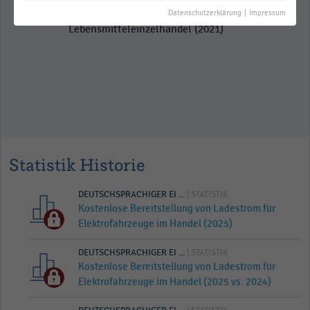
Anzahl der Verkaufsstellen und
Datenschutzerklärung
|
Impressum
Parkplätze im
Lebensmitteleinzelhandel (2021)
Statistik Historie
DEUTSCHSPRACHIGER EI ...
| STATISTIK
Kostenlose Bereitstellung von Ladestrom für
Elektrofahrzeuge im Handel (2025)
DEUTSCHSPRACHIGER EI ...
| STATISTIK
Kostenlose Bereitstellung von Ladestrom für
Elektrofahrzeuge im Handel (2025 vs. 2024)