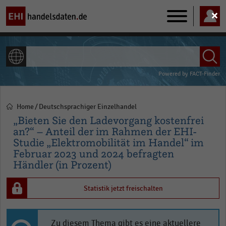
Main
navigation
ALLE INHALTE
Powered by
FACT-Finder
Home
Deutschsprachiger Einzelhandel
Pfadnavigation
„Bieten Sie den Ladevorgang kostenfrei
an?“ – Anteil der im Rahmen der EHI-
Studie „Elektromobilität im Handel“ im
Februar 2023 und 2024 befragten
Händler (in Prozent)
Statistik jetzt freischalten
Zu diesem Thema gibt es eine aktuellere