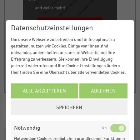
Ja, für Kund:innen
Für Kund:innen vergünstigt
Vom Betreiber abhängig
categories.
… und vieles mehr!
The
chart
JETZT INFORMIEREN
has
Datenschutzeinstellungen
2023
2024
1
Um unsere Webseite zu betreiben und für Sie optimal zu
© Handelsdaten 2026
Y
End
gestalten, nutzen wir Cookies. Einige von ihnen sind
of
axis
notwendig, andere helfen uns unsere Webseite und Ihre
interactive
displaying
chart
Erfahrung zu verbessern. Sie können Ihre Einwilligung
Anteil
jederzeit widerrufen und Ihre Cookie Einstellungen ändern.
der
Hier finden Sie eine Übersicht über alle verwendeten Cookies.
befragten
Händler
ALLE AKZEPTIEREN
ABLEHNEN
in
Prozent.
COOKIE-
SPEICHERN
Range:
EINSTELLUNGEN
Merken
Teilen
0
ÄNDERN
to
Notwendig
1.0972499999999998.
Downloads
Notwendige Cookies ermöglichen grundlegende Funktionen