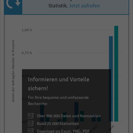
Statistik.
Jetzt aufrufen
Bar
Chart
graphic.
chart
1,00 %
with
2
Anteil der befragten Händler in Prozent
data
series.
0,75 %
The
chart
has
0,50 %
Informieren und Vorteile
1
sichern!
X
axis
Für Ihre bequeme und umfassende
0,25 %
Recherche:
displaying
categories.
Über 300.000 Daten und Kennzahlen
Range:
0,00 %
Rund 25.000 Statistiken
5
Ja, für alle
Nein
Download als Excel, PNG, PDF