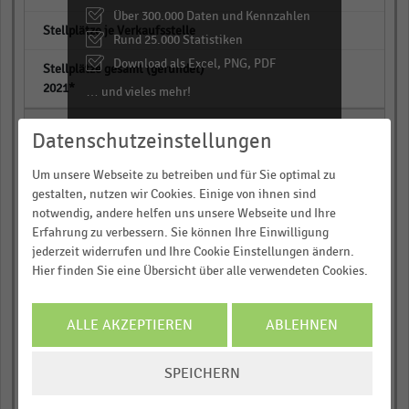
Über 300.000 Daten und Kennzahlen
empty
Rund 25.000 Statistiken
Download als Excel, PNG, PDF
empty
… und vieles mehr!
Discounter
JETZT INFORMIEREN
Datenschutzeinstellungen
empty
Um unsere Webseite zu betreiben und für Sie optimal zu
gestalten, nutzen wir Cookies. Einige von ihnen sind
empty
notwendig, andere helfen uns unsere Webseite und Ihre
Erfahrung zu verbessern. Sie können Ihre Einwilligung
empty
jederzeit widerrufen und Ihre Cookie Einstellungen ändern.
Hier finden Sie eine Übersicht über alle verwendeten Cookies.
Summe insgesamt
ALLE AKZEPTIEREN
ABLEHNEN
empty
COOKIE-
SPEICHERN
empty
EINSTELLUNGEN
ÄNDERN