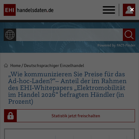
Main
navigation
ALLE INHALTE
Powered by
FACT-Finder
Home
Deutschsprachiger Einzelhandel
Pfadnavigation
„Wie kommunizieren Sie Preise für das
Ad-hoc-Laden?“– Anteil der im Rahmen
des EHI-Whitepapers „Elektromobilität
im Handel 2026“ befragten Händler (in
Prozent)
Statistik jetzt freischalten
Bar
Chart