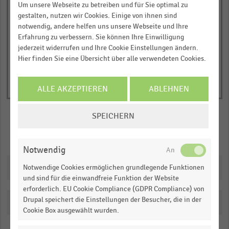
1
Um unsere Webseite zu betreiben und für Sie optimal zu
© Handelsdaten 2026
Y
End
gestalten, nutzen wir Cookies. Einige von ihnen sind
of
axis
notwendig, andere helfen uns unsere Webseite und Ihre
interactive
Erfahrung zu verbessern. Sie können Ihre Einwilligung
displaying
chart
jederzeit widerrufen und Ihre Cookie Einstellungen ändern.
Anteil
Hier finden Sie eine Übersicht über alle verwendeten Cookies.
der
befragten
ALLE AKZEPTIEREN
ABLEHNEN
Händler
in
COOKIE-
Prozent.
SPEICHERN
EINSTELLUNGEN
Range:
ÄNDERN
Merken
Teilen
0
Notwendig
to
Downloads
1.012095.
Notwendige Cookies ermöglichen grundlegende Funktionen
und sind für die einwandfreie Funktion der Website
View
as
erforderlich. EU Cookie Compliance (GDPR Compliance) von
data
Drupal speichert die Einstellungen der Besucher, die in der
Katalogisierung
table.
Cookie Box ausgewählt wurden.