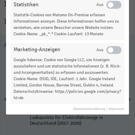
Lesehilfe
Statistiken
Statistik-Cookies von Matomo On-Premise erfassen
Informationen zur Statistik
Informationen anonym. Diese Informationen helfen uns zu
verstehen, wie unsere Besucher unsere Website nutzen.
Cookie-Name: _pk_*.* Cookie-Laufzeit: 13 Monate
Ausgewählte Statistiken
Marketing-Anzeigen
Google Adsense: Cookie von Google LLC, um Anzeigen
auszuliefern und um statistische Informationen (z. B. Klick-
und Anzeigeverhalten) zu erfassen und auszuwerten.
Cookie-Name: DSID, IDE, Laufzeit: 1 Jahr. Google Ireland
Limited, Gordon House, Barrow Street, Dublin 4, Ireland.
Datenschutzhinweise: https://policies.google.com/privacy?
hl=de
Datenschutzerklärung
|
Impressum
Anzahl der öffentlich zugänglichen
Ladepunkte für Elektrofahrzeuge in
Deutschland (2017-2026)