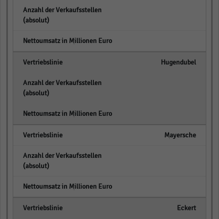
empty
empty
Hugendubel
empty
empty
Mayersche
empty
empty
Eckert