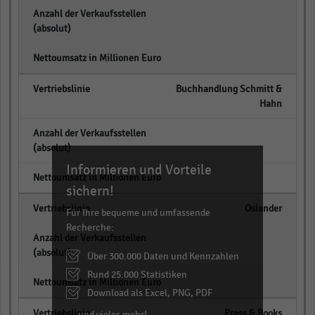
empty
empty
Buchhandlung Schmitt &
Hahn
empty
Informieren und Vorteile
empty
sichern!
Osiander
Für Ihre bequeme und umfassende
Recherche:
empty
Über 300.000 Daten und Kennzahlen
Rund 25.000 Statistiken
empty
Download als Excel, PNG, PDF
Press & Books
… und vieles mehr!