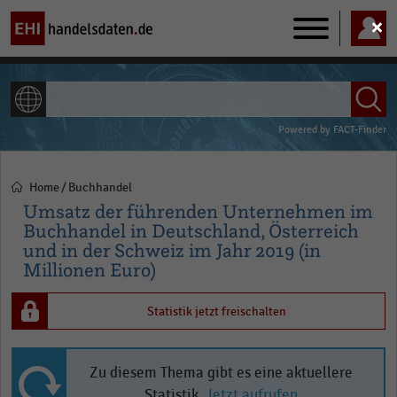
Main
navigation
ALLE INHALTE
Powered by
FACT-Finder
Home
Buchhandel
Pfadnavigation
Umsatz der führenden Unternehmen im
Buchhandel in Deutschland, Österreich
und in der Schweiz im Jahr 2019 (in
Millionen Euro)
Statistik jetzt freischalten
Zu diesem Thema gibt es eine aktuellere
Statistik.
Jetzt aufrufen