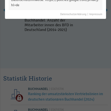
hl=de
Datenschutzerklärung
|
Impressum
Buchhandel: Anzahl der
Mitarbeiter:innen des BFD in
Deutschland (2014-2021)
Statistik Historie
BUCHHANDEL
| STATISTIK
Ranking der umsatzstärksten Vertriebslinien im
deutschen stationären Buchhandel (2024)
BUCHHANDEL
| STATISTIK