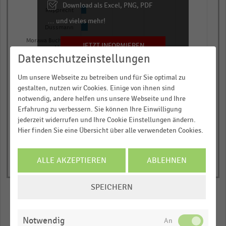
chart
Download als Excel, PNG, PDF
Rupprecht
has
… und vieles mehr!
Dussmann
1
Morawa Buch und
Y
JETZT INFORMIEREN
Medien
axis
Datenschutzeinstellungen
0,0
0,3
0,5
0,8
1,0
displaying
Um unsere Webseite zu betreiben und für Sie optimal zu
Umsatz in Millionen Euro
Umsatz
gestalten, nutzen wir Cookies. Einige von ihnen sind
© Handelsdaten 2026
in
End
notwendig, andere helfen uns unsere Webseite und Ihre
of
Millionen
Erfahrung zu verbessern. Sie können Ihre Einwilligung
interactive
Euro.
jederzeit widerrufen und Ihre Cookie Einstellungen ändern.
chart
Hier finden Sie eine Übersicht über alle verwendeten Cookies.
Range:
0
to
ALLE AKZEPTIEREN
ABLEHNEN
1.00527.
COOKIE-
View
SPEICHERN
as
EINSTELLUNGEN
data
ÄNDERN
table.
Merken
Teilen
Notwendig