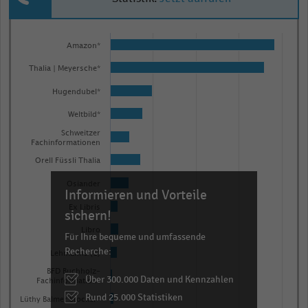
Bar
Chart
graphic.
chart
Amazon*
with
Thalia | Meyersche*
15
bars.
Hugendubel*
The
Weltbild*
chart
Schweitzer
has
Fachinformationen
1
Orell Füssli Thalia
X
Osiander
Informieren und Vorteile
axis
Ex Libris
displaying
sichern!
categories.
Libro
Für Ihre bequeme und umfassende
Range:
Recherche:
Lehmanns (1)
15
BFD Buchholz-
Über 300.000 Daten und Kennzahlen
categories.
Fachinformation*
Rund 25.000 Statistiken
The
Lüthy Balmer Stocker*