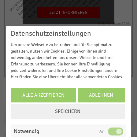
Euro (Grundlage: 26 Betriebe)
chart
has
JETZT INFORMIEREN
1
© Handelsdaten 2026
Y
End
Datenschutzeinstellungen
of
axis
interactive
displaying
chart
Um unsere Webseite zu betreiben und für Sie optimal zu
Lagerendbestand
gestalten, nutzen wir Cookies. Einige von ihnen sind
in
notwendig, andere helfen uns unsere Webseite und Ihre
Erfahrung zu verbessern. Sie können Ihre Einwilligung
Prozent
jederzeit widerrufen und Ihre Cookie Einstellungen ändern.
des
Hier finden Sie eine Übersicht über alle verwendeten Cookies.
Lageranfangsbestands.
Range:
ALLE AKZEPTIEREN
ABLEHNEN
0
Merken
Teilen
to
COOKIE-
1.0674299999999999.
SPEICHERN
EINSTELLUNGEN
Downloads
View
ÄNDERN
as
data
Notwendig
table.