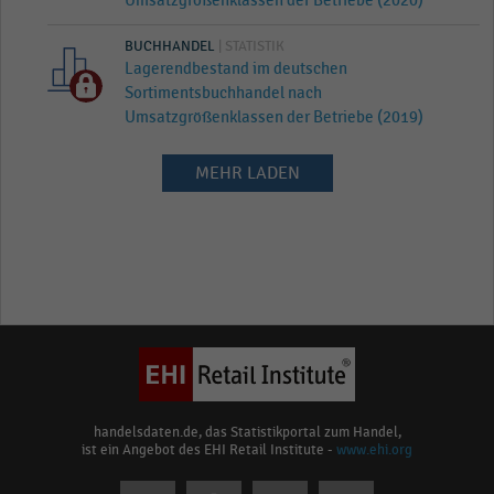
Umsatzgrößenklassen der Betriebe (2020)
BUCHHANDEL
| STATISTIK
Lagerendbestand im deutschen
Sortimentsbuchhandel nach
Umsatzgrößenklassen der Betriebe (2019)
MEHR LADEN
handelsdaten.de, das Statistikportal zum Handel,
ist ein Angebot des EHI Retail Institute -
www.ehi.org