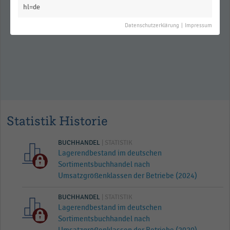
Sortimentsbuchhandel nach
hl=de
Beschäftigtengrößenklassen der
Betriebe (2014)
Datenschutzerklärung
|
Impressum
Statistik Historie
BUCHHANDEL
| STATISTIK
Lagerendbestand im deutschen
Sortimentsbuchhandel nach
Umsatzgrößenklassen der Betriebe (2024)
BUCHHANDEL
| STATISTIK
Lagerendbestand im deutschen
Sortimentsbuchhandel nach