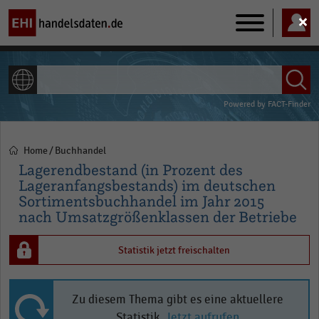
Main
navigation
ALLE INHALTE
Powered by
FACT-Finder
Home
Buchhandel
Pfadnavigation
Lagerendbestand (in Prozent des
Lageranfangsbestands) im deutschen
Sortimentsbuchhandel im Jahr 2015
nach Umsatzgrößenklassen der Betriebe
Statistik jetzt freischalten
Zu diesem Thema gibt es eine aktuellere
Statistik.
Jetzt aufrufen