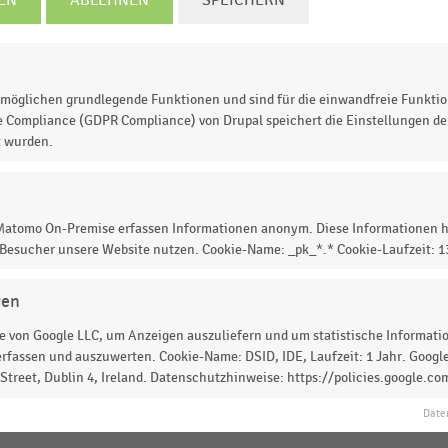
2016
2017
2018
2019
2020
möglichen grundlegende Funktionen und sind für die einwandfreie Funktio
© Handelsdaten 2026
e Compliance (GDPR Compliance) von Drupal speichert die Einstellungen der
t wurden.
eiterzahl des IMS (Internationaler Medien Service) in
 Matomo On-Premise erfassen Informationen anonym. Diese Informationen h
 Besucher unsere Website nutzen. Cookie-Name: _pk_*.* Cookie-Laufzeit: 
Der IMS zählte 2020 in Deutschland unverändert zu den
gen
 von Google LLC, um Anzeigen auszuliefern und um statistische Information
rfassen und auszuwerten. Cookie-Name: DSID, IDE, Laufzeit: 1 Jahr. Google
treet, Dublin 4, Ireland. Datenschutzhinweise: https://policies.google.co
 zur Statistik? Jetzt einloggen oder
informieren
Date