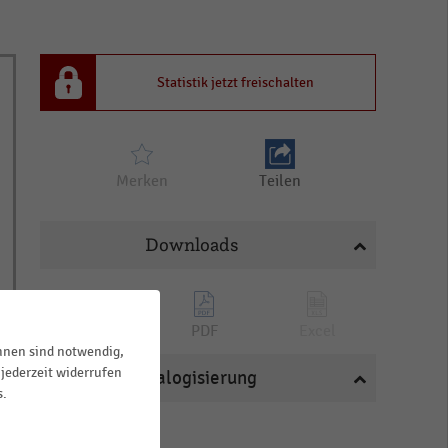
Statistik jetzt freischalten
Merken
Teilen
Downloads
PNG
PDF
Excel
ihnen sind notwendig,
jederzeit widerrufen
Katalogisierung
s.
BRANCHEN