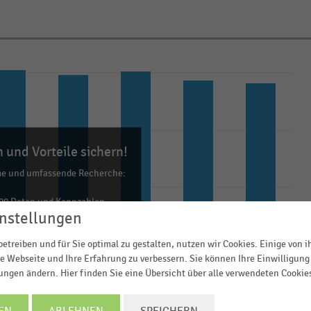
 und Vorteile sichern!
me und umfassende Recherche:
00 Daten und Kennzahlen
nstellungen
0 Statistiken
ls Excel, PNG, PDF
etreiben und für Sie optimal zu gestalten, nutzen wir Cookies. Einige von 
e Webseite und Ihre Erfahrung zu verbessern. Sie können Ihre Einwilligung 
ehr!
lungen ändern. Hier finden Sie eine Übersicht über alle verwendeten Cookie
TZT INFORMIEREN
EN
ABLEHNEN
SPEICHERN