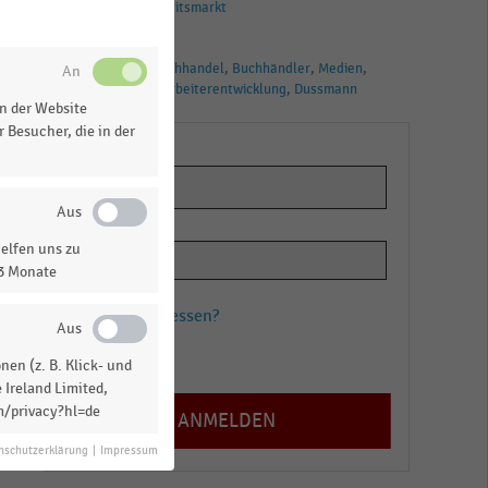
Buchhandel
Arbeitsmarkt
TAGS
Beschäftigte
Buchhandel
Buchhändler
Medien
Mitarbeiter
Mitarbeiterentwicklung
Dussmann
n der Website
 Besucher, die in der
elfen uns zu
13 Monate
Passwort vergessen?
Registrieren
en (z. B. Klick- und
 Ireland Limited,
m/privacy?hl=de
nschutzerklärung
|
Impressum