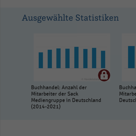
1.06638.
View
Ausgewählte Statistiken
as
data
table.
Buchhandel: Anzahl der
Buchha
Mitarbeiter der Sack
Mitarbe
Mediengruppe in Deutschland
Deutsc
(2014-2021)