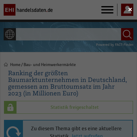
Main
navigation
ALLE INHALTE
Powered by
FACT-Finder
Home
Bau- und Heimwerkermärkte
Pfadnavigation
Ranking der größten
Baumarktunternehmen in Deutschland,
gemessen am Bruttoumsatz im Jahr
2023 (in Millionen Euro)
Statistik freigeschaltet
Zu diesem Thema gibt es eine aktuellere
Statistik.
Jetzt aufrufen