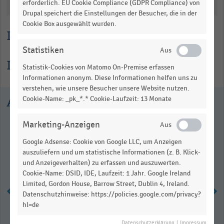
Katalogisierung
erforderlich. EU Cookie Compliance (GDPR Compliance) von
Euro.
Drupal speichert die Einstellungen der Besucher, die in der
Range:
Cookie Box ausgewählt wurden.
0
Lesehilfe
to
Statistiken
4525.5.
Informationen zur Statistik
Statistik-Cookies von Matomo On-Premise erfassen
View
as
Informationen anonym. Diese Informationen helfen uns zu
data
verstehen, wie unsere Besucher unsere Website nutzen.
table.
Ausgewählte Statistiken
Cookie-Name: _pk_*.* Cookie-Laufzeit: 13 Monate
Marketing-Anzeigen
Google Adsense: Cookie von Google LLC, um Anzeigen
auszuliefern und um statistische Informationen (z. B. Klick-
und Anzeigeverhalten) zu erfassen und auszuwerten.
Cookie-Name: DSID, IDE, Laufzeit: 1 Jahr. Google Ireland
Limited, Gordon House, Barrow Street, Dublin 4, Ireland.
Datenschutzhinweise: https://policies.google.com/privacy?
hl=de
Umsatz des deutschen DIY-
Datenschutzerklärung
|
Impressum