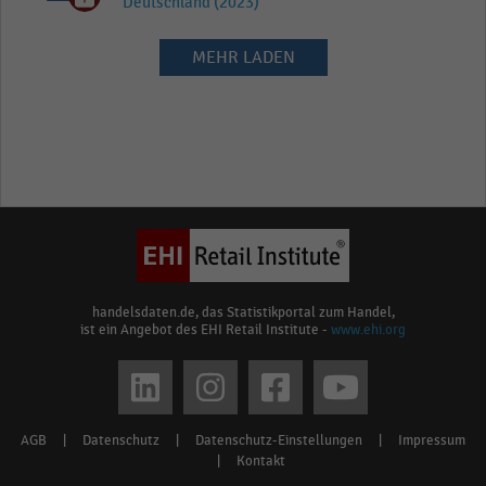
Deutschland (2023)
MEHR LADEN
handelsdaten.de, das Statistikportal zum Handel,
ist ein Angebot des EHI Retail Institute -
www.ehi.org
Social
media
AGB
|
Datenschutz
|
Datenschutz-Einstellungen
|
Impressum
Footer
links
|
Kontakt