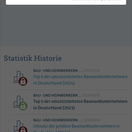
Kernmarktes (2015-2025)
Statistik Historie
BAU- UND HEIMWERKERM ...
| STATISTIK
Top 6 der umsatzstärksten Baumarktunternehmen
in Deutschland (2024)
BAU- UND HEIMWERKERM ...
| STATISTIK
Top 5 der umsatzstärksten Baumarktunternehmen
in Deutschland (2023)
BAU- UND HEIMWERKERM ...
| STATISTIK
Umsatz der größten Baumarktunternehmen in