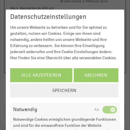
Bruttoumsatz in Millionen Euro
1
Basis: Baumärkte ab 400 qm.
X
Quelle: Dähne Verlag
Datenschutzeinstellungen
axis
© Handelsdaten 2026
displaying
End
Um unsere Webseite zu betreiben und für Sie optimal zu
of
categories.
gestalten, nutzen wir Cookies. Einige von ihnen sind
interactive
Range:
notwendig, andere helfen uns unsere Webseite und Ihre
chart
Erfahrung zu verbessern. Sie können Ihre Einwilligung
5
jederzeit widerrufen und Ihre Cookie Einstellungen ändern.
categories.
Hier finden Sie eine Übersicht über alle verwendeten Cookies.
The
chart
ALLE AKZEPTIEREN
ABLEHNEN
has
1
COOKIE-
Y
SPEICHERN
Merken
Teilen
EINSTELLUNGEN
axis
ÄNDERN
displaying
Notwendig
Downloads
Bruttoumsatz
in
Notwendige Cookies ermöglichen grundlegende Funktionen
und sind für die einwandfreie Funktion der Website
Millionen