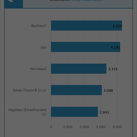
Bar
Chart
graphic.
chart
Bauhaus*
4.310
with
5
bars.
Basis:
Obi
4.191
Baumärkte
ab
Hornbach
3.355
400
qm.
<br>
Rewe (Toom/B 1) (1)
3.086
<br>Quelle:
Dähne
Verlag
Hagebau (Einzelhandel)
2.841
(2)
The
chart
0
1.000
2.000
3.000
4.000
has