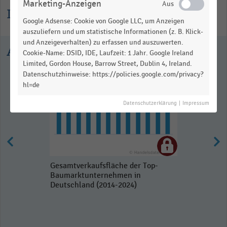
Marketing-Anzeigen
Informationen zur Statistik
Google Adsense: Cookie von Google LLC, um Anzeigen
auszuliefern und um statistische Informationen (z. B. Klick-
und Anzeigeverhalten) zu erfassen und auszuwerten.
Ausgewählte Statistiken
Cookie-Name: DSID, IDE, Laufzeit: 1 Jahr. Google Ireland
Limited, Gordon House, Barrow Street, Dublin 4, Ireland.
Datenschutzhinweise: https://policies.google.com/privacy?
hl=de
Datenschutzerklärung
|
Impressum
Gesamtverkaufsfläche der Top-
Baumarktunternehmen in
Deutschland (2014-2024)