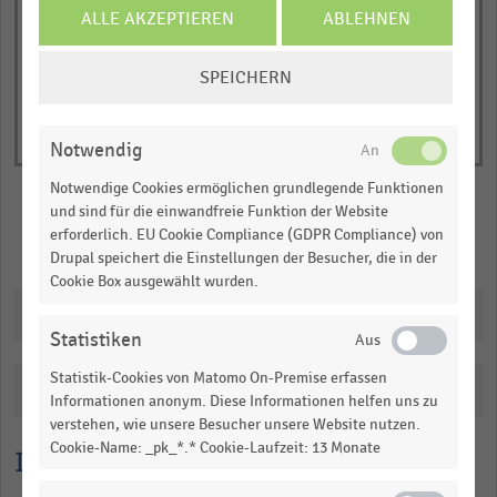
of
axis
ALLE AKZEPTIEREN
ABLEHNEN
interactive
displaying
chart
COOKIE-
Anzahl
SPEICHERN
EINSTELLUNGEN
der
ÄNDERN
Standorte
(absolut).
Notwendig
Range:
Notwendige Cookies ermöglichen grundlegende Funktionen
0
und sind für die einwandfreie Funktion der Website
to
erforderlich. EU Cookie Compliance (GDPR Compliance) von
Merken
Teilen
1.0725606474820144.
Drupal speichert die Einstellungen der Besucher, die in der
Cookie Box ausgewählt wurden.
View
as
Downloads
data
Statistiken
table.
Statistik-Cookies von Matomo On-Premise erfassen
Katalogisierung
Informationen anonym. Diese Informationen helfen uns zu
verstehen, wie unsere Besucher unsere Website nutzen.
Cookie-Name: _pk_*.* Cookie-Laufzeit: 13 Monate
Lesehilfe