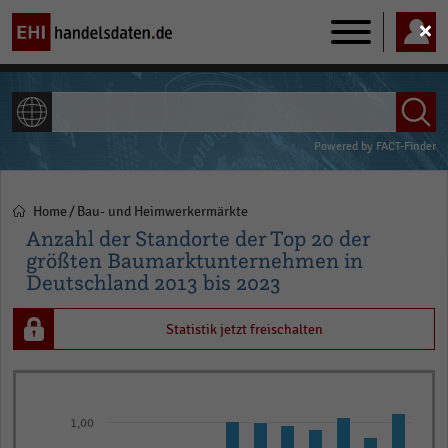
Main
navigation
ALLE INHALTE
Powered by
FACT-Finder
Home
Bau- und Heimwerkermärkte
Pfadnavigation
Anzahl der Standorte der Top 20 der
größten Baumarktunternehmen in
Deutschland 2013 bis 2023
Statistik jetzt freischalten
Bar
Chart
graphic.
chart
1,00
with