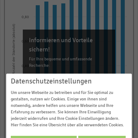
11
bars.
The
0,80
chart
Anzahl der Standorte (absolut)
has
Informieren und Vorteile
1
0,60
X
sichern!
axis
Für Ihre bequeme und umfassende
displaying
Recherche:
0,40
categories.
Über 300.000 Daten und Kennzahlen
Range:
Datenschutzeinstellungen
Rund 25.000 Statistiken
11
0,20
Um unsere Webseite zu betreiben und für Sie optimal zu
categories.
Download als Excel, PNG, PDF
gestalten, nutzen wir Cookies. Einige von ihnen sind
The
… und vieles mehr!
notwendig, andere helfen uns unsere Webseite und Ihre
chart
Erfahrung zu verbessern. Sie können Ihre Einwilligung
0,00
has
jederzeit widerrufen und Ihre Cookie Einstellungen ändern.
JETZT INFORMIEREN
2017
2016
2015
2014
2013
2023
2022
2021
2020
2019
2018
Hier finden Sie eine Übersicht über alle verwendeten Cookies.
1
© Handelsdaten 2026
Y
End