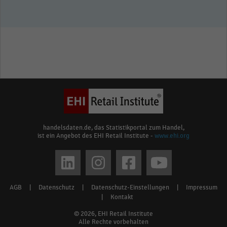
handelsdaten.de, das Statistikportal zum Handel,
ist ein Angebot des EHI Retail Institute -
www.ehi.org
Social
media
AGB
|
Datenschutz
|
Datenschutz-Einstellungen
|
Impressum
Footer
links
|
Kontakt
menu
© 2026, EHI Retail Institute
Alle Rechte vorbehalten