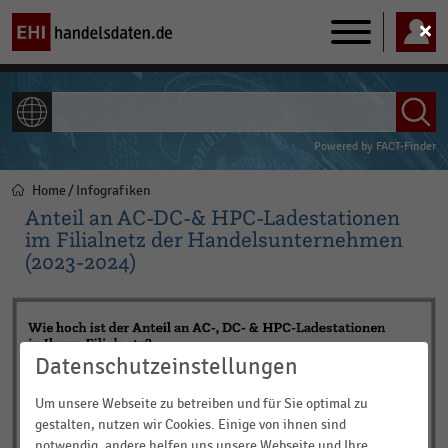
Main
navigation
ALLE INHALTE
Powered by
FACT-Finder
Home
Infografiken
Pfadnavigation
Anteil an AC-DC-& HPC-Ladestationen
im Filialnetz der Handelsunternehmen
(2023-2024)
Datenschutzeinstellungen
Um unsere Webseite zu betreiben und für Sie optimal zu
gestalten, nutzen wir Cookies. Einige von ihnen sind
notwendig, andere helfen uns unsere Webseite und Ihre