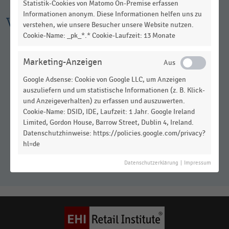
Statistik-Cookies von Matomo On-Premise erfassen
Informationen anonym. Diese Informationen helfen uns zu
Weitere Infografiken
verstehen, wie unsere Besucher unsere Website nutzen.
Cookie-Name: _pk_*.* Cookie-Laufzeit: 13 Monate
Marketing-Anzeigen
Google Adsense: Cookie von Google LLC, um Anzeigen
auszuliefern und um statistische Informationen (z. B. Klick-
und Anzeigeverhalten) zu erfassen und auszuwerten.
Cookie-Name: DSID, IDE, Laufzeit: 1 Jahr. Google Ireland
Limited, Gordon House, Barrow Street, Dublin 4, Ireland.
Anteil der Bestandskund:innen bei
Datenschutzhinweise: https://policies.google.com/privacy?
Handelsunternehmen in der DACH-
hl=de
Region (2024)
Datenschutzerklärung
|
Impressum