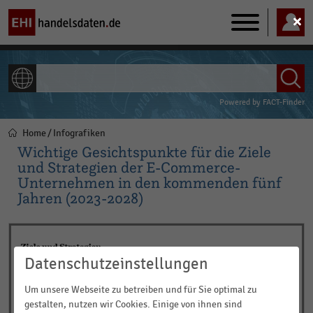
Main
navigation
ALLE INHALTE
Powered by
FACT-Finder
Home
Infografiken
Pfadnavigation
Wichtige Gesichtspunkte für die Ziele
und Strategien der E-Commerce-
Unternehmen in den kommenden fünf
Jahren (2023-2028)
Datenschutzeinstellungen
Um unsere Webseite zu betreiben und für Sie optimal zu
gestalten, nutzen wir Cookies. Einige von ihnen sind