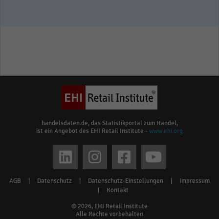
handelsdaten.de, das Statistikportal zum Handel,
ist ein Angebot des EHI Retail Institute -
www.ehi.org
Social
media
AGB
|
Datenschutz
|
Datenschutz-Einstellungen
|
Impressum
Footer
links
|
Kontakt
menu
© 2026, EHI Retail Institute
Alle Rechte vorbehalten