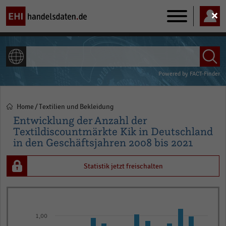
Main
navigation
ALLE INHALTE
Powered by
FACT-Finder
Home
Textilien und Bekleidung
Pfadnavigation
Entwicklung der Anzahl der
Textildiscountmärkte Kik in Deutschland
in den Geschäftsjahren 2008 bis 2021
Statistik jetzt freischalten
Bar
Chart
graphic.
chart
1,00
with