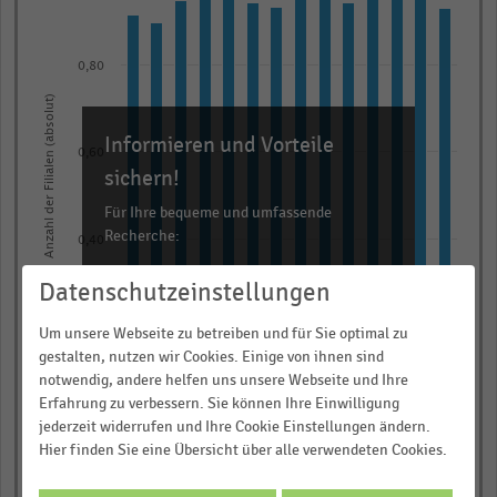
14
bars.
The
0,80
chart
Anzahl der Filialen (absolut)
has
Informieren und Vorteile
1
0,60
X
sichern!
axis
Für Ihre bequeme und umfassende
displaying
Recherche:
0,40
categories.
Über 300.000 Daten und Kennzahlen
Range:
Datenschutzeinstellungen
Rund 25.000 Statistiken
14
0,20
Um unsere Webseite zu betreiben und für Sie optimal zu
categories.
Download als Excel, PNG, PDF
gestalten, nutzen wir Cookies. Einige von ihnen sind
The
… und vieles mehr!
notwendig, andere helfen uns unsere Webseite und Ihre
chart
Erfahrung zu verbessern. Sie können Ihre Einwilligung
0,00
has
jederzeit widerrufen und Ihre Cookie Einstellungen ändern.
JETZT INFORMIEREN
2012
2019
2013
2020
2014
2021
2008
2015
2009
2016
2010
2017
2011
2018
Hier finden Sie eine Übersicht über alle verwendeten Cookies.
1
© Handelsdaten 2026
Y
End