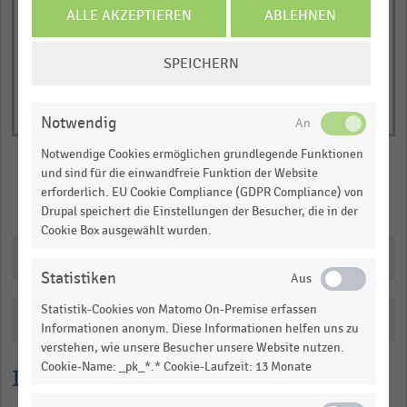
of
axis
ALLE AKZEPTIEREN
ABLEHNEN
interactive
displaying
chart
COOKIE-
Anzahl
SPEICHERN
EINSTELLUNGEN
der
ÄNDERN
Filialen
(absolut).
Notwendig
Range:
Notwendige Cookies ermöglichen grundlegende Funktionen
0
und sind für die einwandfreie Funktion der Website
to
erforderlich. EU Cookie Compliance (GDPR Compliance) von
Merken
Teilen
1.0865399999999998.
Drupal speichert die Einstellungen der Besucher, die in der
Cookie Box ausgewählt wurden.
View
as
Downloads
data
Statistiken
table.
Statistik-Cookies von Matomo On-Premise erfassen
Katalogisierung
Informationen anonym. Diese Informationen helfen uns zu
verstehen, wie unsere Besucher unsere Website nutzen.
Cookie-Name: _pk_*.* Cookie-Laufzeit: 13 Monate
Lesehilfe