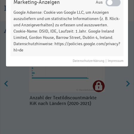
Marketing-Anzeigen
Informationen zur Statistik
Google Adsense: Cookie von Google LLC, um Anzeigen
auszuliefern und um statistische Informationen (z. B. Klick-
und Anzeigeverhalten) zu erfassen und auszuwerten.
Ausgewählte Statistiken
Cookie-Name: DSID, IDE, Laufzeit: 1 Jahr. Google Ireland
Limited, Gordon House, Barrow Street, Dublin 4, Ireland.
Datenschutzhinweise: https://policies.google.com/privacy?
hl=de
Datenschutzerklärung
|
Impressum
Anzahl der Textildiscountmärkte
KiK nach Ländern (2020-2021)