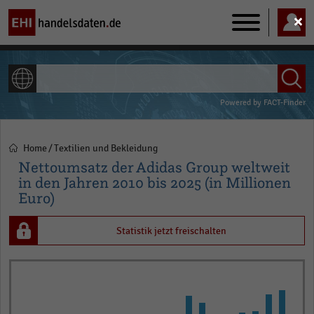
Main
navigation
ALLE INHALTE
Powered by
FACT-Finder
Home
Textilien und Bekleidung
Pfadnavigation
Nettoumsatz der Adidas Group weltweit
in den Jahren 2010 bis 2025 (in Millionen
Euro)
Statistik jetzt freischalten
Bar
Chart
graphic.
chart
with