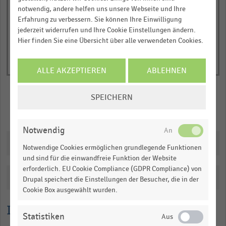
of
axis
notwendig, andere helfen uns unsere Webseite und Ihre
interactive
displaying
chart
Erfahrung zu verbessern. Sie können Ihre Einwilligung
Nettoumsatz
jederzeit widerrufen und Ihre Cookie Einstellungen ändern.
Hier finden Sie eine Übersicht über alle verwendeten Cookies.
in
Millionen
Euro.
ALLE AKZEPTIEREN
ABLEHNEN
Range:
COOKIE-
0
SPEICHERN
EINSTELLUNGEN
to
Merken
Teilen
ÄNDERN
0.99792.
Notwendig
View
as
Downloads
data
Notwendige Cookies ermöglichen grundlegende Funktionen
table.
und sind für die einwandfreie Funktion der Website
erforderlich. EU Cookie Compliance (GDPR Compliance) von
Katalogisierung
Drupal speichert die Einstellungen der Besucher, die in der
Cookie Box ausgewählt wurden.
Lesehilfe
Statistiken