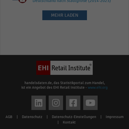
Deutschland nach Stadtgröße (2014-2023)
MEHR LADEN
handelsdaten.de, das Statistikportal zum Handel,
ist ein Angebot des EHI Retail Institute -
www.ehi.org
Social
media
AGB
|
Datenschutz
|
Datenschutz-Einstellungen
|
Impressum
Footer
links
|
Kontakt