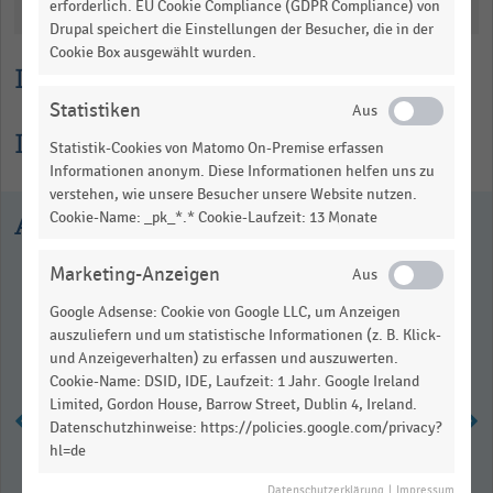
Katalogisierung
erforderlich. EU Cookie Compliance (GDPR Compliance) von
Drupal speichert die Einstellungen der Besucher, die in der
Cookie Box ausgewählt wurden.
Lesehilfe
Statistiken
Informationen zur Statistik
Statistik-Cookies von Matomo On-Premise erfassen
Informationen anonym. Diese Informationen helfen uns zu
verstehen, wie unsere Besucher unsere Website nutzen.
Ausgewählte Statistiken
Cookie-Name: _pk_*.* Cookie-Laufzeit: 13 Monate
Marketing-Anzeigen
Google Adsense: Cookie von Google LLC, um Anzeigen
auszuliefern und um statistische Informationen (z. B. Klick-
und Anzeigeverhalten) zu erfassen und auszuwerten.
Cookie-Name: DSID, IDE, Laufzeit: 1 Jahr. Google Ireland
Limited, Gordon House, Barrow Street, Dublin 4, Ireland.
Datenschutzhinweise: https://policies.google.com/privacy?
hl=de
Anzahl der Shopping-Center in
Datenschutzerklärung
|
Impressum