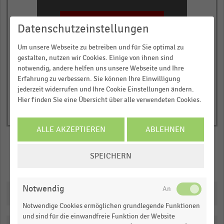
JETZT INFORMIEREN
Datenschutzeinstellungen
© Handelsdaten 2026
End
Um unsere Webseite zu betreiben und für Sie optimal zu
of
gestalten, nutzen wir Cookies. Einige von ihnen sind
interactive
notwendig, andere helfen uns unsere Webseite und Ihre
chart
Erfahrung zu verbessern. Sie können Ihre Einwilligung
jederzeit widerrufen und Ihre Cookie Einstellungen ändern.
Hier finden Sie eine Übersicht über alle verwendeten Cookies.
ALLE AKZEPTIEREN
ABLEHNEN
COOKIE-
SPEICHERN
Merken
Teilen
EINSTELLUNGEN
ÄNDERN
Notwendig
Downloads
Notwendige Cookies ermöglichen grundlegende Funktionen
und sind für die einwandfreie Funktion der Website