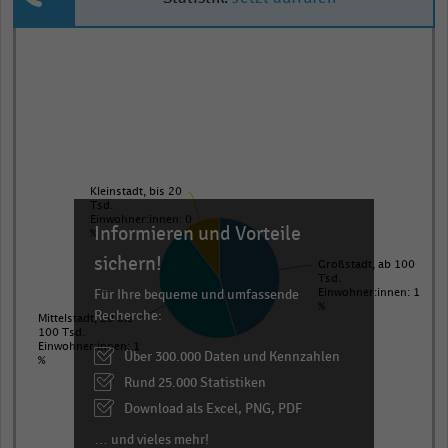
Pie
Chart
graphic.
chart
with
3
slices.
View
as
data
Kleinstadt, bis 20
table.
Tsd.
Einwohner:innen: 0
Informieren und Vorteile
%
sichern!
Großstadt, ab 100
Tsd.
Für Ihre bequeme und umfassende
Einwohner:innen: 1
%
Recherche:
Mittelstadt, 20 bis
100 Tsd.
Einwohner:innen: 1
Über 300.000 Daten und Kennzahlen
%
Rund 25.000 Statistiken
Download als Excel, PNG, PDF
… und vieles mehr!