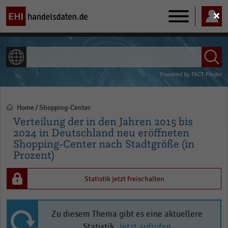
Main
navigation
ALLE INHALTE
Powered by
FACT-Finder
Home
Shopping-Center
Pfadnavigation
Verteilung der in den Jahren 2015 bis
2024 in Deutschland neu eröffneten
Shopping-Center nach Stadtgröße (in
Prozent)
Statistik jetzt freischalten
Zu diesem Thema gibt es eine aktuellere
Statistik.
Jetzt aufrufen