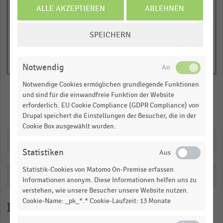
of
axis
ALLE AKZEPTIEREN
ABLEHNEN
interactive
displaying
chart
COOKIE-
Durchschnittliche
SPEICHERN
EINSTELLUNGEN
Fläche
ÄNDERN
in
Quadratmetern.
Notwendig
Range:
Notwendige Cookies ermöglichen grundlegende Funktionen
0
und sind für die einwandfreie Funktion der Website
to
erforderlich. EU Cookie Compliance (GDPR Compliance) von
Merken
Teilen
1.0577761764705884.
Drupal speichert die Einstellungen der Besucher, die in der
Cookie Box ausgewählt wurden.
View
as
Downloads
data
Statistiken
table.
Statistik-Cookies von Matomo On-Premise erfassen
Katalogisierung
Informationen anonym. Diese Informationen helfen uns zu
verstehen, wie unsere Besucher unsere Website nutzen.
Cookie-Name: _pk_*.* Cookie-Laufzeit: 13 Monate
Lesehilfe