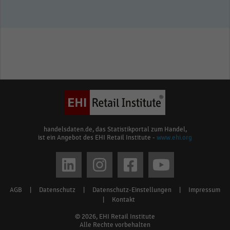
handelsdaten.de, das Statistikportal zum Handel,
ist ein Angebot des EHI Retail Institute -
www.ehi.org
Social
media
AGB
|
Datenschutz
|
Datenschutz-Einstellungen
|
Impressum
Footer
links
|
Kontakt
menu
© 2026, EHI Retail Institute
Alle Rechte vorbehalten