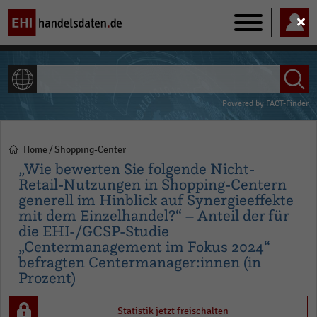
Main
navigation
ALLE INHALTE
Powered by
FACT-Finder
Home
Shopping-Center
Pfadnavigation
„Wie bewerten Sie folgende Nicht-
Retail-Nutzungen in Shopping-Centern
generell im Hinblick auf Synergieeffekte
mit dem Einzelhandel?“ – Anteil der für
die EHI-/GCSP-Studie
„Centermanagement im Fokus 2024“
befragten Centermanager:innen (in
Prozent)
Statistik jetzt freischalten