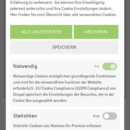
Download als Excel, PNG, PDF
Erfahrung zu verbessern. Sie können Ihre Einwilligung
The
Kita/Schule
jederzeit widerrufen und Ihre Cookie Einstellungen ändern.
… und vieles mehr!
chart
Hier finden Sie eine Übersicht über alle verwendeten Cookies.
0,00
0,50
1,00
has
JETZT INFORMIEREN
1
Anteil der befragten Centermanager:innen
in Prozent
ALLE AKZEPTIEREN
ABLEHNEN
Y
axis
Negativ
Neutral
Positiv
COOKIE-
SPEICHERN
displaying
© Handelsdaten 2026
End
EINSTELLUNGEN
Anteil
of
ÄNDERN
interactive
der
chart
Notwendig
befragten
Notwendige Cookies ermöglichen grundlegende Funktionen
Centermanager:innen
und sind für die einwandfreie Funktion der Website
in
erforderlich. EU Cookie Compliance (GDPR Compliance) von
Prozent.
Drupal speichert die Einstellungen der Besucher, die in der
Range:
Cookie Box ausgewählt wurden.
-0.10276333333333335
to
Statistiken
Merken
Teilen
1.1680300000000001.
Statistik-Cookies von Matomo On-Premise erfassen
View