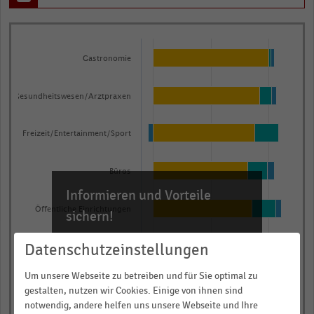
Bar
Chart
graphic.
chart
Gastronomie
with
3
data
Gesundheitswesen/Arztpraxen
series.
The
Freizeit/Entertainment/Sport
chart
has
Büros
1
Informieren und Vorteile
X
Öffentliche Einrichtungen
sichern!
axis
displaying
Für Ihre bequeme und umfassende
Datenschutzeinstellungen
Wohnungen
Recherche:
categories.
Range:
Um unsere Webseite zu betreiben und für Sie optimal zu
Über 300.000 Daten und Kennzahlen
Hotel
8
gestalten, nutzen wir Cookies. Einige von ihnen sind
Rund 25.000 Statistiken
notwendig, andere helfen uns unsere Webseite und Ihre
categories.