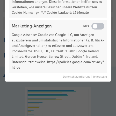
Informationen anonym. Diese Informationen helfen uns zu
as
Downloads
data
verstehen, wie unsere Besucher unsere Website nutzen.
table.
Cookie-Name: _pk_*.* Cookie-Laufzeit: 13 Monate
Katalogisierung
Marketing-Anzeigen
Google Adsense: Cookie von Google LLC, um Anzeigen
Lesehilfe
auszuliefern und um statistische Informationen (z. B. Klick-
und Anzeigeverhalten) zu erfassen und auszuwerten.
Cookie-Name: DSID, IDE, Laufzeit: 1 Jahr. Google Ireland
Informationen zur Statistik
Limited, Gordon House, Barrow Street, Dublin 4, Ireland.
Datenschutzhinweise: https://policies.google.com/privacy?
hl=de
Ausgewählte Statistiken
Datenschutzerklärung
|
Impressum