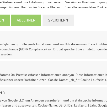
e Webseite und Ihre Erfahrung zu verbessern. Sie können Ihre Einwilligung 
TZT INFORMIEREN
lungen ändern. Hier finden Sie eine Übersicht über alle verwendeten Cookie
0
0
1
1
1
1
EN
ABLEHNEN
SPEICHERN
Anteil der befragten Centermanager:innen in Prozent
6
7–9
10–12
Mehr als 12
© Handelsdaten 2026
möglichen grundlegende Funktionen und sind für die einwandfreie Funktio
e Compliance (GDPR Compliance) von Drupal speichert die Einstellungen der
t wurden.
men der EHI-/GCSP-Studie „
Centermanagement im Fokus
schland auf die Frage,
wie viele neue Retail-
 Matomo On-Premise erfassen Informationen anonym. Diese Informationen h
 Besucher unsere Website nutzen. Cookie-Name: _pk_*.* Cookie-Laufzeit: 
rem Center gab
(in Prozent).
drei
neue Mietverträge abgeschlossen.
gen
 von Google LLC, um Anzeigen auszuliefern und um statistische Information
rfassen und auszuwerten. Cookie-Name: DSID, IDE, Laufzeit: 1 Jahr. Google