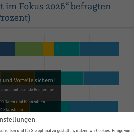
 im Fokus 2026“ befragten
rozent)
 und Vorteile sichern!
me und umfassende Recherche:
00 Daten und Kennzahlen
0 Statistiken
ls Excel, PNG, PDF
nstellungen
ehr!
etreiben und für Sie optimal zu gestalten, nutzen wir Cookies. Einige von 