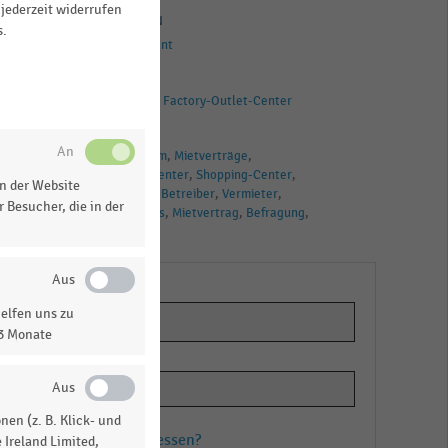
jederzeit widerrufen
HANDELSTHEMEN
s.
Centermanagement
BRANCHEN
Shopping-Center
Factory-Outlet-Center
TAGS
Fachmarktzentrum
Mietverträge
Factory-Outlet-Center
Shopping-Center
n der Website
Shopping-Center-Betreiber
Vermieter
 Besucher, die in der
Vertragsabschluss
Mietvertrag
Befragung
Fachmärkte
elfen uns zu
13 Monate
en (z. B. Klick- und
Passwort vergessen?
 Ireland Limited,