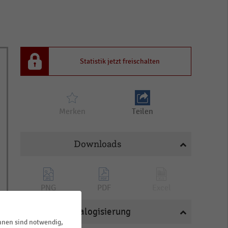
Statistik jetzt freischalten
Merken
Teilen
Downloads
PNG
PDF
Excel
Katalogisierung
ihnen sind notwendig,