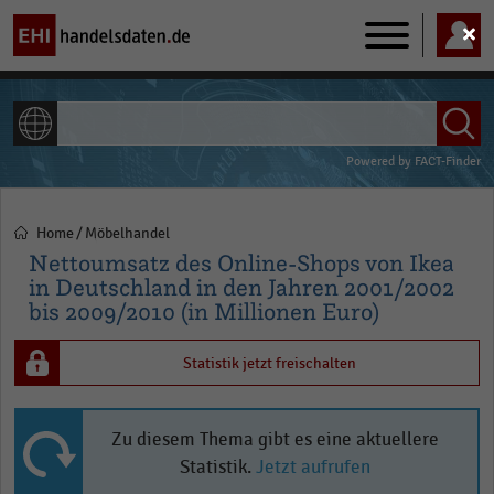
Main
navigation
ALLE INHALTE
Powered by
FACT-Finder
Home
Möbelhandel
Pfadnavigation
Nettoumsatz des Online-Shops von Ikea
in Deutschland in den Jahren 2001/2002
bis 2009/2010 (in Millionen Euro)
Statistik jetzt freischalten
Zu diesem Thema gibt es eine aktuellere
Statistik.
Jetzt aufrufen