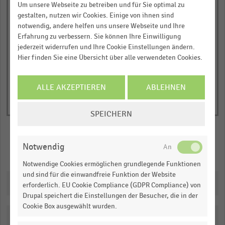
0,0
Um unsere Webseite zu betreiben und für Sie optimal zu
has
JETZT INFORMIEREN
'03/'04
'06/'07
'09/'10
'01/'02
'04/'05
'07/'08
'02/'03
'05/'06
'08/'09
gestalten, nutzen wir Cookies. Einige von ihnen sind
1
notwendig, andere helfen uns unsere Webseite und Ihre
© Handelsdaten 2026
Y
End
Erfahrung zu verbessern. Sie können Ihre Einwilligung
of
axis
jederzeit widerrufen und Ihre Cookie Einstellungen ändern.
interactive
displaying
Hier finden Sie eine Übersicht über alle verwendeten Cookies.
chart
Nettoumsatz
in
ALLE AKZEPTIEREN
ABLEHNEN
Millionen
Euro.
COOKIE-
SPEICHERN
EINSTELLUNGEN
Range:
ÄNDERN
0
to
Notwendig
Merken
Teilen
1.016295.
Notwendige Cookies ermöglichen grundlegende Funktionen
View
und sind für die einwandfreie Funktion der Website
as
Downloads
erforderlich. EU Cookie Compliance (GDPR Compliance) von
data
table.
Drupal speichert die Einstellungen der Besucher, die in der
Cookie Box ausgewählt wurden.
Katalogisierung