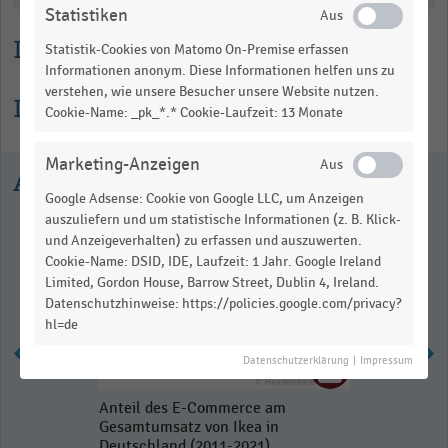
Statistiken
Lesehilfe
Statistik-Cookies von Matomo On-Premise erfassen
Informationen anonym. Diese Informationen helfen uns zu
verstehen, wie unsere Besucher unsere Website nutzen.
Informationen zur Statistik
Cookie-Name: _pk_*.* Cookie-Laufzeit: 13 Monate
Marketing-Anzeigen
Ausgewählte Statistiken
Google Adsense: Cookie von Google LLC, um Anzeigen
auszuliefern und um statistische Informationen (z. B. Klick-
und Anzeigeverhalten) zu erfassen und auszuwerten.
Cookie-Name: DSID, IDE, Laufzeit: 1 Jahr. Google Ireland
Limited, Gordon House, Barrow Street, Dublin 4, Ireland.
Datenschutzhinweise: https://policies.google.com/privacy?
hl=de
Datenschutzerklärung
|
Impressum
Anteil des E-Commerce am
Gesamtumsatz von Ikea in
Deutschland (2011-2021)