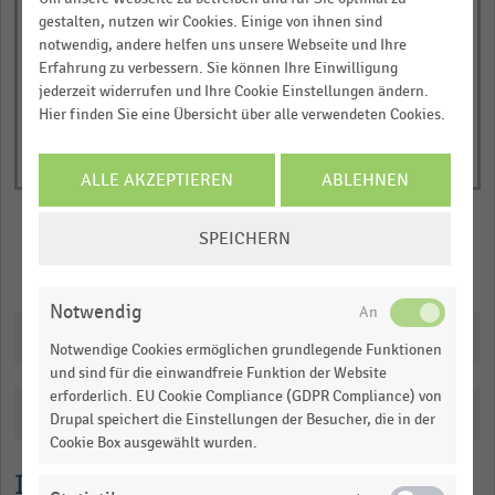
Y
End
gestalten, nutzen wir Cookies. Einige von ihnen sind
of
axis
notwendig, andere helfen uns unsere Webseite und Ihre
interactive
displaying
chart
Erfahrung zu verbessern. Sie können Ihre Einwilligung
Anzahl
jederzeit widerrufen und Ihre Cookie Einstellungen ändern.
Hier finden Sie eine Übersicht über alle verwendeten Cookies.
der
Verkaufsstellen
.
ALLE AKZEPTIEREN
ABLEHNEN
Range:
COOKIE-
0
SPEICHERN
EINSTELLUNGEN
to
Merken
Teilen
ÄNDERN
1.0578775344010827.
View
Notwendig
as
Downloads
data
Notwendige Cookies ermöglichen grundlegende Funktionen
table.
und sind für die einwandfreie Funktion der Website
erforderlich. EU Cookie Compliance (GDPR Compliance) von
Katalogisierung
Drupal speichert die Einstellungen der Besucher, die in der
Cookie Box ausgewählt wurden.
Lesehilfe