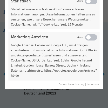
Statistiken
Statistik-Cookies von Matomo On-Premise erfassen
Informationen zur Statistik
Informationen anonym. Diese Informationen helfen uns zu
verstehen, wie unsere Besucher unsere Website nutzen.
Cookie-Name: _pk_*.* Cookie-Laufzeit: 13 Monate
Ausgewählte Statistiken
Marketing-Anzeigen
Google Adsense: Cookie von Google LLC, um Anzeigen
auszuliefern und um statistische Informationen (z. B. Klick-
und Anzeigeverhalten) zu erfassen und auszuwerten.
Cookie-Name: DSID, IDE, Laufzeit: 1 Jahr. Google Ireland
Limited, Gordon House, Barrow Street, Dublin 4, Ireland.
Datenschutzhinweise: https://policies.google.com/privacy?
hl=de
Ranking der umsatzstärksten
Datenschutzerklärung
|
Impressum
Lebensmittel-Discounter in
Deutschland (2022)