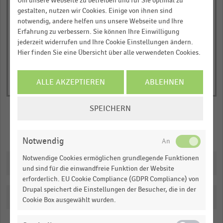
Um unsere Webseite zu betreiben und für Sie optimal zu
1
gestalten, nutzen wir Cookies. Einige von ihnen sind
© Handelsdaten 2026
Y
End
notwendig, andere helfen uns unsere Webseite und Ihre
of
axis
Erfahrung zu verbessern. Sie können Ihre Einwilligung
interactive
displaying
chart
jederzeit widerrufen und Ihre Cookie Einstellungen ändern.
Verkaufsfläche
Hier finden Sie eine Übersicht über alle verwendeten Cookies.
in
Millionen
ALLE AKZEPTIEREN
ABLEHNEN
Quadratmetern.
Range:
COOKIE-
SPEICHERN
0
EINSTELLUNGEN
to
ÄNDERN
Merken
Teilen
1.099665.
Notwendig
View
Notwendige Cookies ermöglichen grundlegende Funktionen
as
Downloads
data
und sind für die einwandfreie Funktion der Website
table.
erforderlich. EU Cookie Compliance (GDPR Compliance) von
Drupal speichert die Einstellungen der Besucher, die in der
Katalogisierung
Cookie Box ausgewählt wurden.