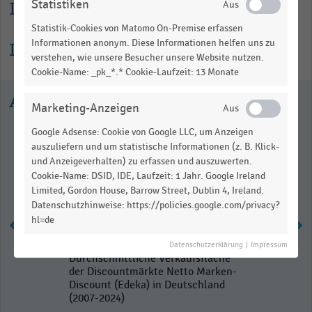
Statistiken
Lesehilfe
Statistik-Cookies von Matomo On-Premise erfassen
Informationen anonym. Diese Informationen helfen uns zu
Informationen zur Statistik
verstehen, wie unsere Besucher unsere Website nutzen.
Cookie-Name: _pk_*.* Cookie-Laufzeit: 13 Monate
Ausgewählte Statistiken
Marketing-Anzeigen
Google Adsense: Cookie von Google LLC, um Anzeigen
auszuliefern und um statistische Informationen (z. B. Klick-
und Anzeigeverhalten) zu erfassen und auszuwerten.
Cookie-Name: DSID, IDE, Laufzeit: 1 Jahr. Google Ireland
Limited, Gordon House, Barrow Street, Dublin 4, Ireland.
Datenschutzhinweise: https://policies.google.com/privacy?
hl=de
Datenschutzerklärung
|
Impressum
Durchschnittliche Verkaufsfläche
der Discountmärkte Netto Marken-
Discount (Edeka) in Deutschland
(2007-2024)