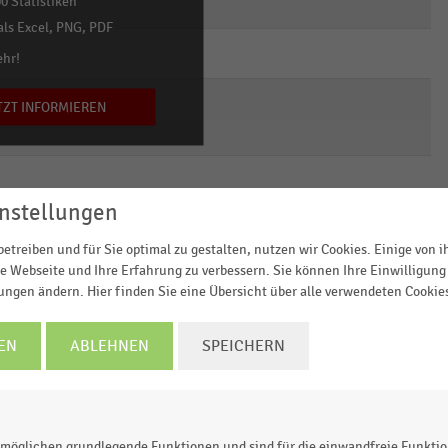
empty
empty
empty
empty
empty
empty
0 Statistiken
ls Excel, PNG, PDF
empty
empty
empty
empty
empty
empty
ehr!
empty
empty
empty
empty
empty
empty
TZT INFORMIEREN
empty
empty
empty
empty
empty
empty
nstellungen
empty
empty
empty
empty
empty
empty
etreiben und für Sie optimal zu gestalten, nutzen wir Cookies. Einige von 
e Webseite und Ihre Erfahrung zu verbessern. Sie können Ihre Einwilligung 
empty
empty
empty
empty
empty
empty
lungen ändern. Hier finden Sie eine Übersicht über alle verwendeten Cookie
EN
ABLEHNEN
SPEICHERN
kaufsfläche der Discountmärkte der Top-Lebensmittel-
möglichen grundlegende Funktionen und sind für die einwandfreie Funktio