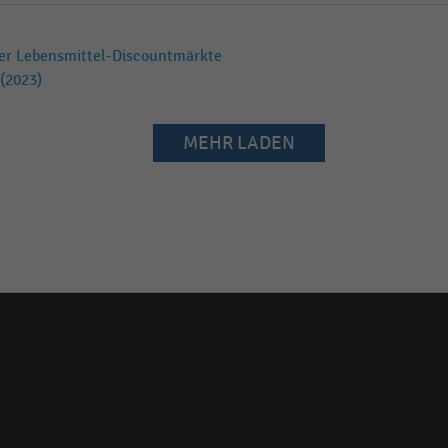
der Lebensmittel-Discountmärkte
(2023)
MEHR LADEN
Social
media