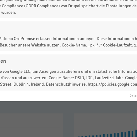
bis 2024 (in Quadratmetern) auf. Ein
Netto-
e Compliance (GDPR Compliance) von Drupal speichert die Einstellungen der
uppen; ab 2019 Tochtergesellschaft der Salling Group)
t wurden.
tzte
durchschnittliche Verkaufsfläche
von knapp
730
 Matomo On-Premise erfassen Informationen anonym. Diese Informationen h
 Besucher unsere Website nutzen. Cookie-Name: _pk_*.* Cookie-Laufzeit: 
gen
 zur Statistik? Jetzt einloggen oder
informieren
 von Google LLC, um Anzeigen auszuliefern und um statistische Information
rfassen und auszuwerten. Cookie-Name: DSID, IDE, Laufzeit: 1 Jahr. Google
treet, Dublin 4, Ireland. Datenschutzhinweise: https://policies.google.co
Date