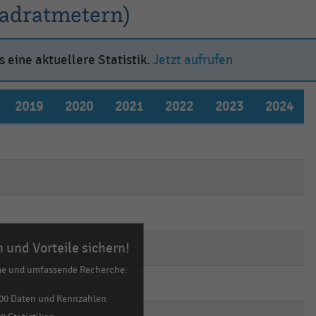
uadratmetern)
 eine aktuellere Statistik.
Jetzt aufrufen
2019
2020
2021
2022
2023
2024
empty
empty
empty
empty
empty
empty
empty
empty
empty
empty
empty
empty
empty
empty
empty
empty
empty
empty
 und Vorteile sichern!
empty
empty
empty
empty
empty
empty
me und umfassende Recherche:
empty
empty
empty
empty
empty
empty
00 Daten und Kennzahlen