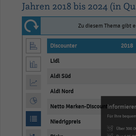
Jahren 2018 bis 2024 (in Q
Zu diesem Thema gibt es
Discounter
2018
Lidl
empty
Aldi Süd
empty
Aldi Nord
empty
Informieren
Netto Marken-Discount
empty
Für Ihre beque
Niedrigpreis
empty
Über 300.0