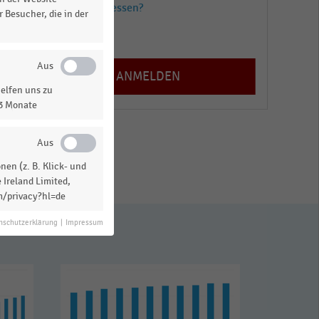
Passwort vergessen?
 Besucher, die in der
Registrieren
elfen uns zu
13 Monate
en (z. B. Klick- und
 Ireland Limited,
m/privacy?hl=de
nschutzerklärung
|
Impressum