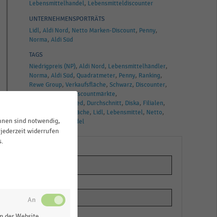
Lebensmittelhandel
Lebensmitteldiscounter
UNTERNEHMENSPORTRÄTS
Lidl
Aldi Nord
Netto Marken-Discount
Penny
Norma
Aldi Süd
TAGS
Niedrigpreis (NP)
Aldi Nord
Lebensmittelhändler
Norma
Aldi Süd
Quadratmeter
Penny
Ranking
Rewe Group
Verkaufsfläche
Schwarz
Discounter
Aldi
Treff3000
Discountmärkte
Dansk Supermarked
Durchschnitt
Diska
Filialen
Edeka-Gruppe
Fläche
Lidl
Lebensmittel
Netto
ihnen sind notwendig,
Lebensmittelhandel
jederzeit widerrufen
s.
n der Website