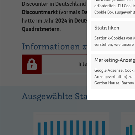
Discounter in Deutschland in den Jahren 2018 
erforderlich. EU Cooki
Discountmarkt
(vormals Dansk Supermarked Gr
Cookie Box ausgewähl
hatte im Jahr
2024 in Deutschland
eine geschä
Statistiken
Quadratmetern
.
Statistik-Cookies von
Informationen zur Statistik
verstehen, wie unsere
Marketing-Anzei
Interesse an den Inhalten
Google Adsense: Cookie
Anzeigeverhalten) zu e
Gordon House, Barrow S
Ausgewählte Statistiken