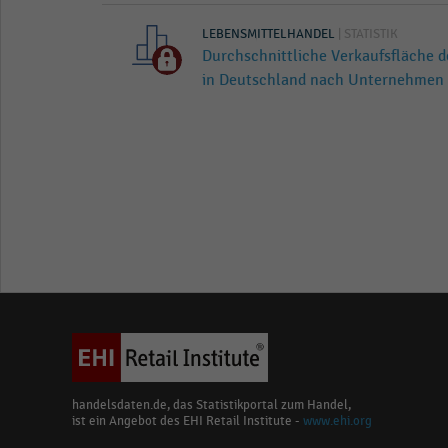
LEBENSMITTELHANDEL
| STATISTIK
Durchschnittliche Verkaufsfläche 
in Deutschland nach Unternehmen 
handelsdaten.de, das Statistikportal zum Handel,
ist ein Angebot des EHI Retail Institute -
www.ehi.org