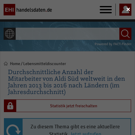
Main
navigation
ALLE INHALTE
Powered by
FACT-Finder
Home
Lebensmitteldiscounter
Pfadnavigation
Durchschnittliche Anzahl der
Mitarbeiter von Aldi Süd weltweit in den
Jahren 2013 bis 2016 nach Ländern (im
Jahresdurchschnitt)
Statistik jetzt freischalten
Zu diesem Thema gibt es eine aktuellere
Statistik.
Jetzt aufrufen