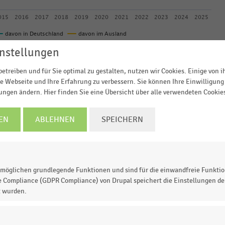
015
2016
2017
2018
2019
2020
2021
2022
2023
2024
2025
davon in Deutschland
davon im Ausland
© Handelsdaten 2026
nstellungen
etreiben und für Sie optimal zu gestalten, nutzen wir Cookies. Einige von 
e Webseite und Ihre Erfahrung zu verbessern. Sie können Ihre Einwilligung 
lungen ändern. Hier finden Sie eine Übersicht über alle verwendeten Cookie
ewe Group gehörenden Discountmärkte Penny in Europa
. Der Lebensmitteldiscounter Penny setzte im Jahr
2025
EN
ABLEHNEN
SPEICHERN
en Ländern Italien, Österreich, Ungarn, Rumänien,
international einen
Umsatz von 8,6 Milliarden Euro
.
möglichen grundlegende Funktionen und sind für die einwandfreie Funktio
e Compliance (GDPR Compliance) von Drupal speichert die Einstellungen der
t wurden.
 zur Statistik? Jetzt einloggen oder
informieren