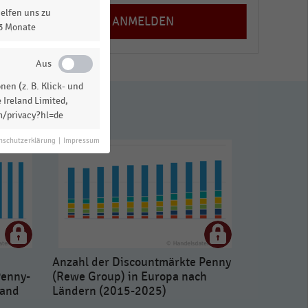
elfen uns zu
13 Monate
en (z. B. Klick- und
 Ireland Limited,
m/privacy?hl=de
nschutzerklärung
|
Impressum
Anzahl der Discountmärkte Penny
Penny-
(Rewe Group) in Europa nach
land
Ländern (2015-2025)