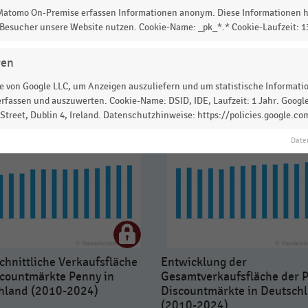
 Matomo On-Premise erfassen Informationen anonym. Diese Informationen h
 Besucher unsere Website nutzen. Cookie-Name: _pk_*.* Cookie-Laufzeit: 
gen
 von Google LLC, um Anzeigen auszuliefern und um statistische Information
rfassen und auszuwerten. Cookie-Name: DSID, IDE, Laufzeit: 1 Jahr. Google
treet, Dublin 4, Ireland. Datenschutzhinweise: https://policies.google.co
Date
hnittliche Verkaufsfläche
Entwicklung der
scountmärkte Penny in
Gesamtverkaufsfläche der 
hland (2010-2024)
Discountmärkte in Deutsch
(2010-2024)