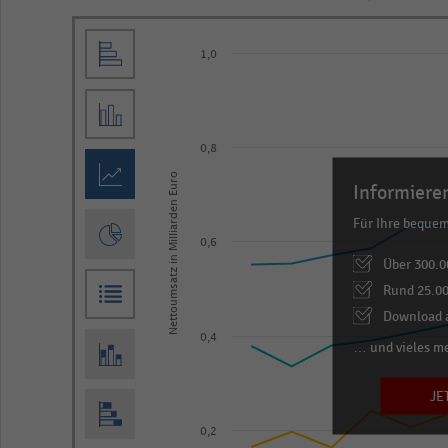
Line
Chart
graphic.
1,0
chart
with
3
lines.
0,8
The
Nettoumsatz in Milliarden Euro
chart
Informieren
has
Für Ihre beque
1
0,6
Über 300.0
X
Rund 25.00
axis
Download a
displaying
0,4
… und vieles m
categories.
Range:
JE
16
0,2
categories.