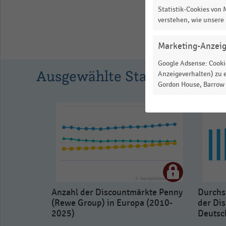
as
Statistik-Cookies von
data
verstehen, wie unsere
table.
Marketing-Anzei
Google Adsense: Cookie
Ausgewählte Statistiken
Anzeigeverhalten) zu e
Gordon House, Barrow S
Anzahl der Discountmärkte Penny
Durchsc
(Rewe Group) in Europa (2010-
der Di
2025)
Deutsc