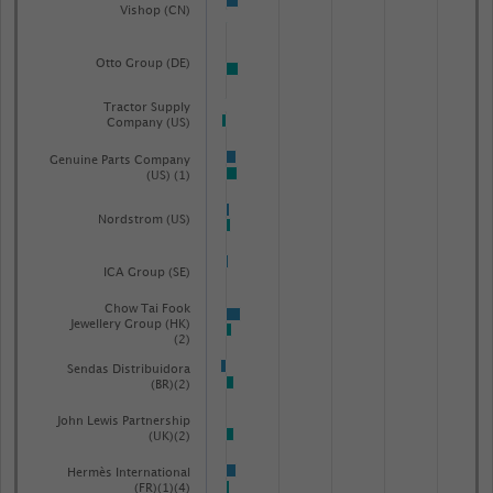
Vishop (CN)
Otto Group (DE)
Tractor Supply
Company (US)
Genuine Parts Company
(US) (1)
Nordstrom (US)
ICA Group (SE)
Chow Tai Fook
Jewellery Group (HK)
(2)
Sendas Distribuidora
(BR)(2)
John Lewis Partnership
(UK)(2)
Hermès International
(FR)(1)(4)