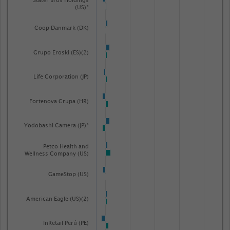
Stater Bros Holdings
(US)*
Coop Danmark (DK)
Grupo Eroski (ES)(2)
Life Corporation (JP)
Fortenova Grupa (HR)
Yodobashi Camera (JP)*
Petco Health and
Wellness Company (US)
GameStop (US)
American Eagle (US)(2)
InRetail Perú (PE)