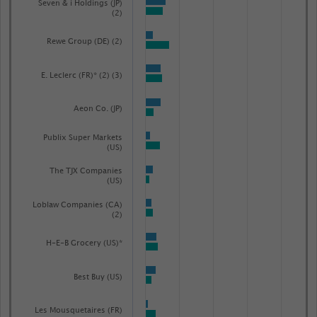
Seven & i Holdings (JP)
(2)
Rewe Group (DE) (2)
E. Leclerc (FR)* (2) (3)
Aeon Co. (JP)
Publix Super Markets
(US)
The TJX Companies
(US)
Loblaw Companies (CA)
(2)
H-E-B Grocery (US)*
Best Buy (US)
Les Mousquetaires (FR)