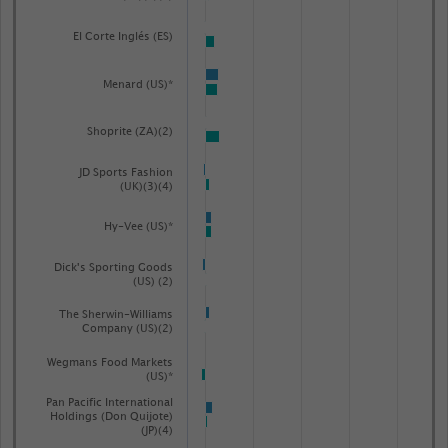
El Corte Inglés (ES)
Menard (US)*
Shoprite (ZA)(2)
JD Sports Fashion
(UK)(3)(4)
Hy-Vee (US)*
Dick's Sporting Goods
(US) (2)
The Sherwin-Williams
Company (US)(2)
Wegmans Food Markets
(US)*
Pan Pacific International
Holdings (Don Quijote)
(JP)(4)