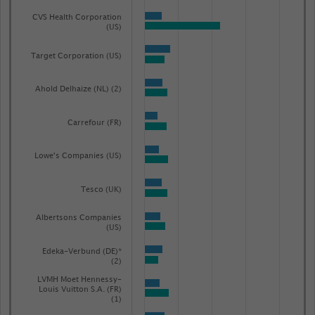
chart
CVS Health Corporation
has
(US)
1
Target Corporation (US)
Y
axis
Ahold Delhaize (NL) (2)
displaying
Nettoumsatz
Carrefour (FR)
in
Milliarden
Lowe's Companies (US)
US-
Dollar.
Tesco (UK)
Range:
-0.09312235294117649
Albertsons Companies
(US)
to
1.070910588235294.
Edeka-Verbund (DE)*
(2)
View
as
LVMH Moet Hennessy-
Louis Vuitton S.A. (FR)
data
(1)
table.