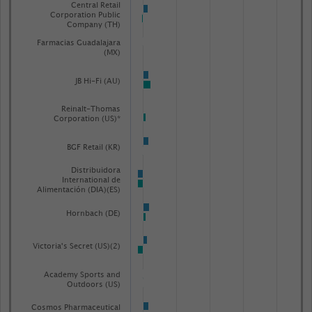
Central Retail
Corporation Public
Company (TH)
Farmacias Guadalajara
(MX)
JB Hi-Fi (AU)
Reinalt-Thomas
Corporation (US)*
BGF Retail (KR)
Distribuidora
International de
Alimentación (DIA)(ES)
Hornbach (DE)
Victoria's Secret (US)(2)
Academy Sports and
Outdoors (US)
Cosmos Pharmaceutical