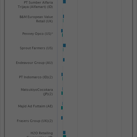
PT Sumber Alfaria
Trijaya (Alfamart) (ID)
B&M European Value
Retail (UK)
Penney Opco (US)*
Sprout Farmers (US)
Endeavour Group (AU)
PT Indomarco (ID)(2)
MatsukiyoCocokara
(JP)(2)
Majid Ad Futtaim (AE)
Frasers Group (UK)(2)
H2O Retailing