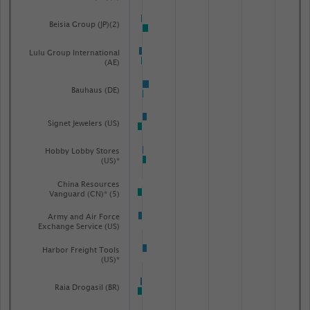
Beisia Group (JP)(2)
Lulu Group International
(AE)
Bauhaus (DE)
Signet Jewelers (US)
Hobby Lobby Stores
(US)*
China Resources
Vanguard (CN)* (5)
Army and Air Force
Exchange Service (US)
Harbor Freight Tools
(US)*
Raia Drogasil (BR)