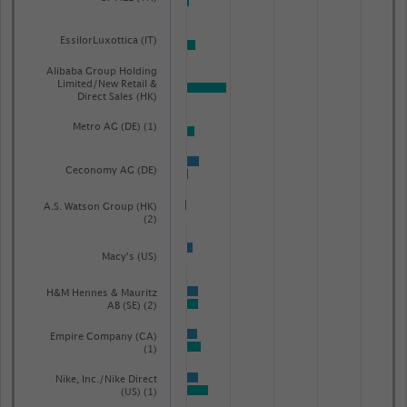
EssilorLuxottica (IT)
Alibaba Group Holding
Limited/New Retail &
Direct Sales (HK)
Metro AG (DE) (1)
Ceconomy AG (DE)
A.S. Watson Group (HK)
(2)
Macy's (US)
H&M Hennes & Mauritz
AB (SE) (2)
Empire Company (CA)
(1)
Nike, Inc./Nike Direct
(US) (1)