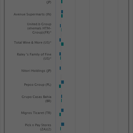
(JP)
Avenue Supermarts (IN)
United.b Group
(ehemals HTM-
Group)(FR)*
Total Wine & More (US)*
Raley 's Family of Fine
(US)*
Nitori Holdings (JP)
Pepco Group (PL)
Grupo Casas Bahia
(BR)
Migros Ticaret (TR)
Pick n Pay Stores
(ZA)(2)