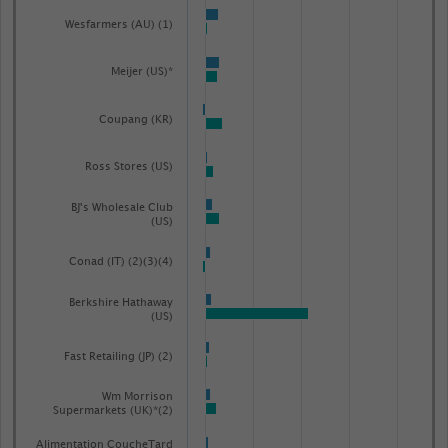
Wesfarmers (AU) (1)
Meijer (US)*
Coupang (KR)
Ross Stores (US)
BJ's Wholesale Club
(US)
Conad (IT) (2)(3)(4)
Berkshire Hathaway
(US)
Fast Retailing (JP) (2)
Wm Morrison
Supermarkets (UK)*(2)
Alimentation CoucheTard