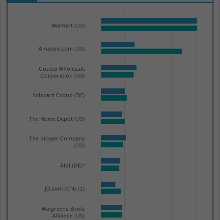
Bar
Chart
graphic.
chart
Walmart (US)
with
2
Amazon.com (US)
data
series.
Costco Wholesale
The
Corporation (US)
chart
Schwarz Group (DE)
has
1
The Home Depot (US)
X
axis
The Kroger Company
(US)
displaying
categories.
Aldi (DE)*
Range:
250
JD.com (CN) (1)
categories.
Walgreens Boots
The
Alliance (US)