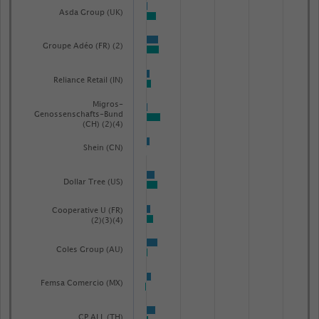
Asda Group (UK)
Groupe Adéo (FR) (2)
Reliance Retail (IN)
Migros-
Genossenschafts-Bund
(CH) (2)(4)
Shein (CN)
Dollar Tree (US)
Cooperative U (FR)
(2)(3)(4)
Coles Group (AU)
Femsa Comercio (MX)
CP ALL (TH)