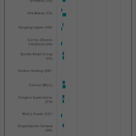
(Primark) (UK)
Ulta Beauty (US)
Norgesgruppen (NO)
Currys (Dixons
Carphone (UK)
Qurate Retail Group
(US)
Globus Holding (DE)*
Colruyt (BE)(1)
Yonghui Superstores
(CN)
WinCo Foods (US)*
Organización Soriana
(MX)