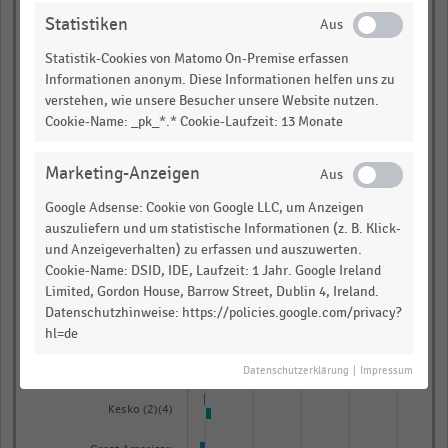
Statistiken
Southeastern Grocers
(US)*
Statistik-Cookies von Matomo On-Premise erfassen
Informationen anonym. Diese Informationen helfen uns zu
Yamada Holdings (JP)
verstehen, wie unsere Besucher unsere Website nutzen.
Dairy Farm International
Cookie-Name: _pk_*.* Cookie-Laufzeit: 13 Monate
Holdings (HK)
Marketing-Anzeigen
Reitan (NO)(2)
Google Adsense: Cookie von Google LLC, um Anzeigen
Lao Feng Xiang (CN)(2)
auszuliefern und um statistische Informationen (z. B. Klick-
und Anzeigeverhalten) zu erfassen und auszuwerten.
Foot Locker (US)
Cookie-Name: DSID, IDE, Laufzeit: 1 Jahr. Google Ireland
Limited, Gordon House, Barrow Street, Dublin 4, Ireland.
Datenschutzhinweise: https://policies.google.com/privacy?
Suning.com (CN)
hl=de
Deichmann (DE)(4)
Datenschutzerklärung
|
Impressum
Kesko (2)(4)