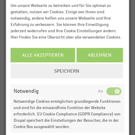
Lululemon (CA)
Um unsere Webseite zu betreiben und für Sie optimal zu
gestalten, nutzen wir Cookies. Einige von ihnen sind
Jumbo Food (NL) (2)
notwendig, andere helfen uns unsere Webseite und Ihre
Erfahrung zu verbessern. Sie können Ihre Einwilligung
Adidas Group (DE)(1)
jederzeit widerrufen und Ihre Cookie Einstellungen ändern.
Hier finden Sie eine Übersicht über alle verwendeten Cookies.
Eurospin (IT)
ALLE AKZEPTIEREN
ABLEHNEN
President Chain Store
(TW)(1)
COOKIE-
SPEICHERN
Co-operative Group
EINSTELLUNGEN
(UK)(1)
ÄNDERN
Sonae (PT)
Notwendig
Notwendige Cookies ermöglichen grundlegende Funktionen
Fnac Darty (FR)
und sind für die einwandfreie Funktion der Website
erforderlich. EU Cookie Compliance (GDPR Compliance) von
Ace Hardware (US)(1)
Drupal speichert die Einstellungen der Besucher, die in der
Cookie Box ausgewählt wurden.
GS Retail (KR)(4)