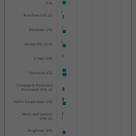
(CA)
AutoZone (US) (2)
Decathlon (FR)
Kering (FR) (1)(4)
E-Mart (KR)
Cencosud (CL)
Compagnie Financiere
Richemont (CH) (1)
Kohl's Corporation (US)
Marks and Spencer
(UK) (2)
Kingfisher (UK)