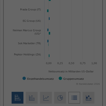
Prada Group (IT)
EG Group (UK)
Neiman Marcus Group
(US)*
Sok Marketler (TR)
Pepkor Holdings (ZA)
0,00
0,25
0,50
0,75
1,00
Nettoumsatz in Milliarden US-Dollar
Einzelhandelsumsatz
Gruppenumsatz
© Handelsdaten 2026
End
of
interactive
chart