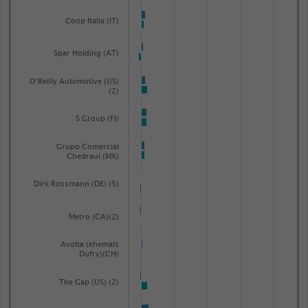
Coop Italia (IT)
Spar Holding (AT)
O'Reilly Automotive (US)
(2)
S Group (FI)
Grupo Comercial
Chedraui (MX)
Dirk Rossmann (DE) (5)
Metro (CA)(2)
Avolta (ehemals
Dufry)(CH)
The Gap (US) (2)