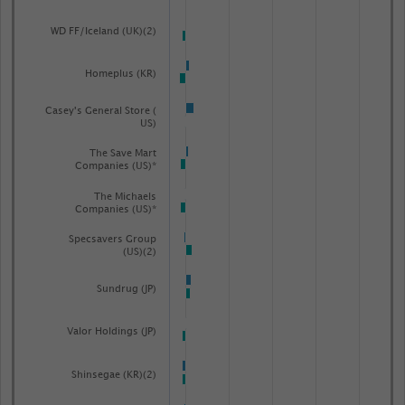
WD FF/Iceland (UK)(2)
Homeplus (KR)
Casey's General Store (
US)
The Save Mart
Companies (US)*
The Michaels
Companies (US)*
Specsavers Group
(US)(2)
Sundrug (JP)
Valor Holdings (JP)
Shinsegae (KR)(2)