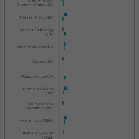
Great American
Outdoors Group (US)*
The Spar Group (ZA)
Wumart Technology
(CN)*
Williams-Sonomo (US)
Staples (US)*
Magazine Luiza (BR)
Northeast Grocery
(US)*
SM Investments
Corporation (PH)
Axel Johnson (SE)(2)
Bath & Body Works
(US)(2)