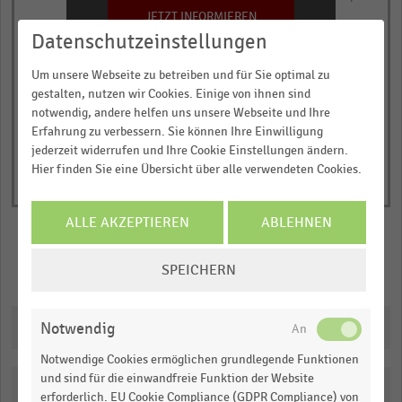
has
JETZT INFORMIEREN
Kaufkraftsumme in Millionen Euro
1
Datenschutzeinstellungen
© Handelsdaten 2026
Y
End
Um unsere Webseite zu betreiben und für Sie optimal zu
of
axis
interactive
gestalten, nutzen wir Cookies. Einige von ihnen sind
displaying
chart
notwendig, andere helfen uns unsere Webseite und Ihre
Kaufkraftsumme
Erfahrung zu verbessern. Sie können Ihre Einwilligung
in
jederzeit widerrufen und Ihre Cookie Einstellungen ändern.
Hier finden Sie eine Übersicht über alle verwendeten Cookies.
Millionen
Euro.
Range:
ALLE AKZEPTIEREN
ABLEHNEN
0
COOKIE-
to
SPEICHERN
Merken
Teilen
EINSTELLUNGEN
1.065855.
ÄNDERN
View
as
Downloads
Notwendig
data
table.
Notwendige Cookies ermöglichen grundlegende Funktionen
und sind für die einwandfreie Funktion der Website
Katalogisierung
erforderlich. EU Cookie Compliance (GDPR Compliance) von