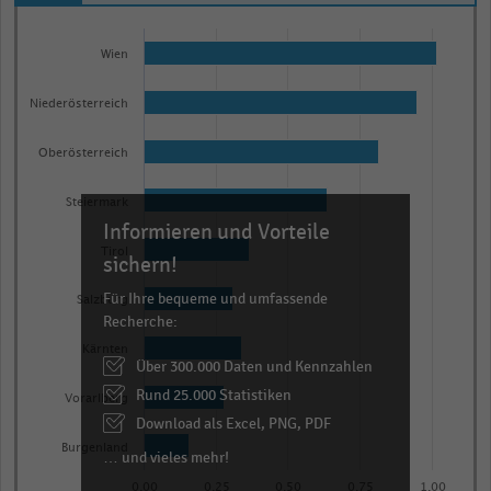
Bar
Chart
graphic.
chart
Wien
with
9
Niederösterreich
bars.
The
Oberösterreich
chart
has
Steiermark
Informieren und Vorteile
1
Tirol
X
sichern!
axis
Für Ihre bequeme und umfassende
Salzburg
displaying
Recherche:
categories.
Kärnten
Über 300.000 Daten und Kennzahlen
Range:
Rund 25.000 Statistiken
9
Vorarlberg
categories.
Download als Excel, PNG, PDF
The
Burgenland
… und vieles mehr!
chart
0,00
0,25
0,50
0,75
1,00