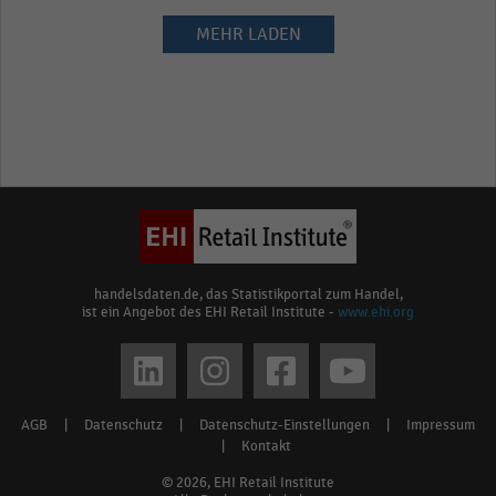
MEHR LADEN
handelsdaten.de, das Statistikportal zum Handel,
ist ein Angebot des EHI Retail Institute -
www.ehi.org
Social
media
AGB
|
Datenschutz
|
Datenschutz-Einstellungen
|
Impressum
Footer
links
|
Kontakt
menu
© 2026, EHI Retail Institute