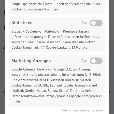
Drupal speichert die Einstellungen der Besucher, die in der
Cookie Box ausgewählt wurden.
Lesehilfe
Statistiken
Informationen zur Statistik
Statistik-Cookies von Matomo On-Premise erfassen
Informationen anonym. Diese Informationen helfen uns zu
verstehen, wie unsere Besucher unsere Website nutzen.
Ausgewählte Statistiken
Cookie-Name: _pk_*.* Cookie-Laufzeit: 13 Monate
Marketing-Anzeigen
Google Adsense: Cookie von Google LLC, um Anzeigen
auszuliefern und um statistische Informationen (z. B. Klick-
und Anzeigeverhalten) zu erfassen und auszuwerten.
Cookie-Name: DSID, IDE, Laufzeit: 1 Jahr. Google Ireland
Limited, Gordon House, Barrow Street, Dublin 4, Ireland.
Datenschutzhinweise: https://policies.google.com/privacy?
hl=de
Kaufkraft je Einwohner in
Österreich nach Bundesländern
Datenschutzerklärung
|
Impressum
(2022)