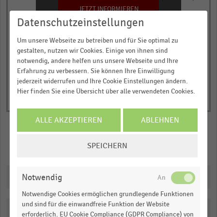
has
JETZT INFORMIEREN
Kaufkraftsumme in Millionen Euro
1
Datenschutzeinstellungen
© Handelsdaten 2026
Y
End
Um unsere Webseite zu betreiben und für Sie optimal zu
of
axis
interactive
gestalten, nutzen wir Cookies. Einige von ihnen sind
displaying
chart
notwendig, andere helfen uns unsere Webseite und Ihre
Kaufkraftsumme
Erfahrung zu verbessern. Sie können Ihre Einwilligung
in
jederzeit widerrufen und Ihre Cookie Einstellungen ändern.
Hier finden Sie eine Übersicht über alle verwendeten Cookies.
Millionen
Euro.
Range:
ALLE AKZEPTIEREN
ABLEHNEN
0
COOKIE-
to
SPEICHERN
Merken
Teilen
EINSTELLUNGEN
1.015502838197463.
ÄNDERN
View
as
Downloads
Notwendig
data
table.
Notwendige Cookies ermöglichen grundlegende Funktionen
und sind für die einwandfreie Funktion der Website
Katalogisierung
erforderlich. EU Cookie Compliance (GDPR Compliance) von