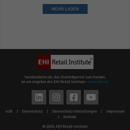
MEHR LADEN
handelsdaten.de, das Statistikportal zum Handel,
ist ein Angebot des EHI Retail Institute -
www.ehi.org
Social
media
AGB
|
Datenschutz
|
Datenschutz-Einstellungen
|
Impressum
Footer
links
|
Kontakt
menu
© 2026, EHI Retail Institute