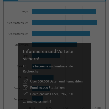
Bar
Chart
graphic.
chart
Wien
with
9
Niederösterreich
bars.
The
Oberösterreich
chart
has
Steiermark
Informieren und Vorteile
1
Tirol
X
sichern!
axis
Für Ihre bequeme und umfassende
Salzburg
displaying
Recherche:
categories.
Kärnten
Über 300.000 Daten und Kennzahlen
Range:
Rund 25.000 Statistiken
9
Vorarlberg
categories.
Download als Excel, PNG, PDF
The
Burgenland
… und vieles mehr!
chart
0,00
0,25
0,50
0,75
1,00