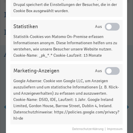
Drupal speichert die Einstellungen der Besucher, die in der
Cookie Box ausgewählt wurden.
Lesehilfe
Statistiken
Informationen zur Statistik
Statistik-Cookies von Matomo On-Premise erfassen
Informationen anonym. Diese Informationen helfen uns zu
verstehen, wie unsere Besucher unsere Website nutzen.
Ausgewählte Statistiken
Cookie-Name: _pk_*.* Cookie-Laufzeit: 13 Monate
Marketing-Anzeigen
Google Adsense: Cookie von Google LLC, um Anzeigen
auszuliefern und um statistische Informationen (z. B. Klick-
und Anzeigeverhalten) zu erfassen und auszuwerten.
Cookie-Name: DSID, IDE, Laufzeit: 1 Jahr. Google Ireland
Limited, Gordon House, Barrow Street, Dublin 4, Ireland.
Datenschutzhinweise: https://policies.google.com/privacy?
hl=de
Kaufkraft je Einwohner in
Österreich nach Bundesländern
Datenschutzerklärung
|
Impressum
(2020)