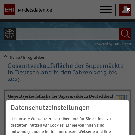
Main
navigation
ALLE INHALTE
Powered by
FACT-Finder
Home
Infografiken
Pfadnavigation
Gesamtverkaufsfläche der Supermärkte
in Deutschland in den Jahren 2013 bis
2023
Datenschutzeinstellungen
Um unsere Webseite zu betreiben und für Sie optimal zu
gestalten, nutzen wir Cookies. Einige von ihnen sind
notwendig, andere helfen uns unsere Webseite und Ihre