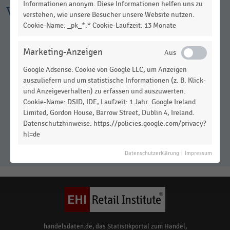
Informationen anonym. Diese Informationen helfen uns zu
Weitere Infografiken
verstehen, wie unsere Besucher unsere Website nutzen.
Cookie-Name: _pk_*.* Cookie-Laufzeit: 13 Monate
Marketing-Anzeigen
Google Adsense: Cookie von Google LLC, um Anzeigen
auszuliefern und um statistische Informationen (z. B. Klick-
und Anzeigeverhalten) zu erfassen und auszuwerten.
Cookie-Name: DSID, IDE, Laufzeit: 1 Jahr. Google Ireland
Limited, Gordon House, Barrow Street, Dublin 4, Ireland.
EHI-Expansionstrends: Trends in der
Datenschutzhinweise: https://policies.google.com/privacy?
Expansion (2021)
hl=de
Datenschutzerklärung
|
Impressum
handelsdaten.de, das Statistikportal zum Handel,