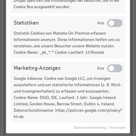
Drupal speichert die Einstellungen der Besucher, die in der
Domino's Pizza
Cookie Box ausgewählt wurden.
Statistiken
Statistik-Cookies von Matomo On-Premise erfassen
Informationen anonym. Diese Informationen helfen uns zu
Dunkin'Brands
verstehen, wie unsere Besucher unsere Website nutzen.
Cookie-Name: _pk_*.* Cookie-Laufzeit: 13 Monate
Marketing-Anzeigen
Google Adsense: Cookie von Google LLC, um Anzeigen
Subway
auszuliefern und um statistische Informationen (z. B. Klick-
und Anzeigeverhalten) zu erfassen und auszuwerten.
Cookie-Name: DSID, IDE, Laufzeit: 1 Jahr. Google Ireland
Limited, Gordon House, Barrow Street, Dublin 4, Ireland.
0,00
0,25
0,50
0,75
1,00
Datenschutzhinweise: https://policies.google.com/privacy?
hl=de
Durchschnittlicher Filialumsatz in Millionen US-Dollar
Datenschutzerklärung
|
Impressum
2014
2015
2016
2017
2018
2019