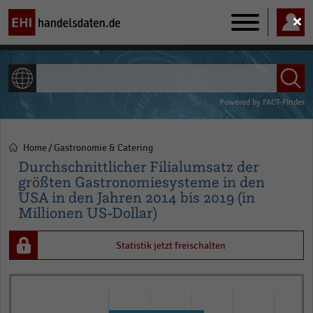
Main
navigation
ALLE INHALTE
Powered by
FACT-Finder
Home
Gastronomie & Catering
Pfadnavigation
Durchschnittlicher Filialumsatz der
größten Gastronomiesysteme in den
USA in den Jahren 2014 bis 2019 (in
Millionen US-Dollar)
Statistik jetzt freischalten
Bar
Chart
graphic.
chart