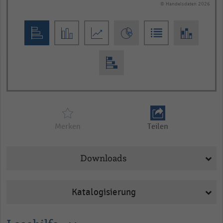
© Handelsdaten 2026
End
of
interactive
chart
Merken
Teilen
Downloads
Katalogisierung