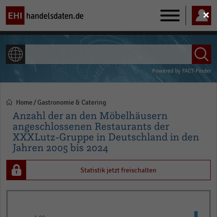
Main
navigation
ALLE INHALTE
Powered by
FACT-Finder
Home
Gastronomie & Catering
Pfadnavigation
Anzahl der an den Möbelhäusern
angeschlossenen Restaurants der
XXXLutz-Gruppe in Deutschland in den
Jahren 2005 bis 2024
Statistik jetzt freischalten
Bar
Chart
graphic.
chart