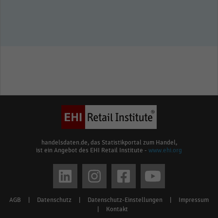
handelsdaten.de, das Statistikportal zum Handel,
ist ein Angebot des EHI Retail Institute -
www.ehi.org
Social
media
AGB
|
Datenschutz
|
Datenschutz-Einstellungen
|
Impressum
Footer
links
|
Kontakt