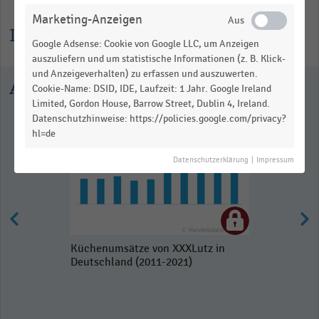
Marketing-Anzeigen
Informationen zur Statistik
Google Adsense: Cookie von Google LLC, um Anzeigen
auszuliefern und um statistische Informationen (z. B. Klick-
und Anzeigeverhalten) zu erfassen und auszuwerten.
Ausgewählte Statistiken
Cookie-Name: DSID, IDE, Laufzeit: 1 Jahr. Google Ireland
Limited, Gordon House, Barrow Street, Dublin 4, Ireland.
Datenschutzhinweise: https://policies.google.com/privacy?
hl=de
Datenschutzerklärung
|
Impressum
Küchenumsätze von XXXLutz in
Deutschland (2011-2021)