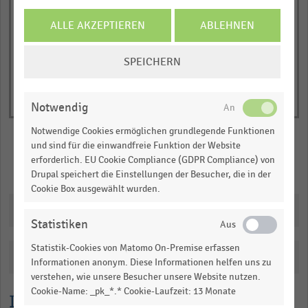
Y
End
of
axis
ALLE AKZEPTIEREN
ABLEHNEN
interactive
displaying
chart
COOKIE-
Anzahl
SPEICHERN
EINSTELLUNGEN
der
ÄNDERN
Betriebe
Notwendig
(absolut).
Range:
Notwendige Cookies ermöglichen grundlegende Funktionen
0
und sind für die einwandfreie Funktion der Website
to
erforderlich. EU Cookie Compliance (GDPR Compliance) von
Merken
Teilen
Drupal speichert die Einstellungen der Besucher, die in der
1.0836000000000001.
Cookie Box ausgewählt wurden.
View
as
Downloads
data
Statistiken
table.
Statistik-Cookies von Matomo On-Premise erfassen
Katalogisierung
Informationen anonym. Diese Informationen helfen uns zu
verstehen, wie unsere Besucher unsere Website nutzen.
Cookie-Name: _pk_*.* Cookie-Laufzeit: 13 Monate
Lesehilfe