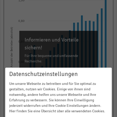
1,00
with
20
bars.
The
0,80
chart
Anzahl der Betriebe (absolut)
has
Informieren und Vorteile
1
0,60
X
sichern!
axis
Für Ihre bequeme und umfassende
displaying
Recherche:
0,40
categories.
Über 300.000 Daten und Kennzahlen
Range:
Datenschutzeinstellungen
Rund 25.000 Statistiken
20
0,20
Um unsere Webseite zu betreiben und für Sie optimal zu
categories.
Download als Excel, PNG, PDF
gestalten, nutzen wir Cookies. Einige von ihnen sind
The
… und vieles mehr!
notwendig, andere helfen uns unsere Webseite und Ihre
chart
Erfahrung zu verbessern. Sie können Ihre Einwilligung
0,00
has
jederzeit widerrufen und Ihre Cookie Einstellungen ändern.
JETZT INFORMIEREN
2009
2019
2011
2021
2013
2023
2005
2015
2007
2017
Hier finden Sie eine Übersicht über alle verwendeten Cookies.
1
© Handelsdaten 2026