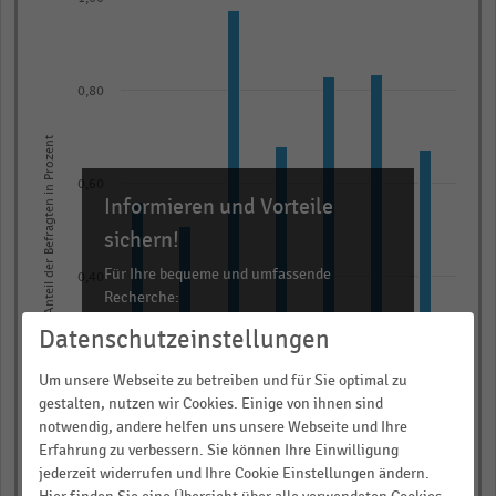
graphic.
chart
with
2
data
0,80
series.
The
Anteil der Befragten in Prozent
chart
has
0,60
Informieren und Vorteile
1
sichern!
X
axis
Für Ihre bequeme und umfassende
0,40
Recherche:
displaying
categories.
Datenschutzeinstellungen
Über 300.000 Daten und Kennzahlen
Range:
Rund 25.000 Statistiken
0,20
Um unsere Webseite zu betreiben und für Sie optimal zu
7
Download als Excel, PNG, PDF
gestalten, nutzen wir Cookies. Einige von ihnen sind
categories.
notwendig, andere helfen uns unsere Webseite und Ihre
… und vieles mehr!
The
Erfahrung zu verbessern. Sie können Ihre Einwilligung
chart
0,00
jederzeit widerrufen und Ihre Cookie Einstellungen ändern.
2018
2020
2021
2022
2023
2024
2025
JETZT INFORMIEREN
has