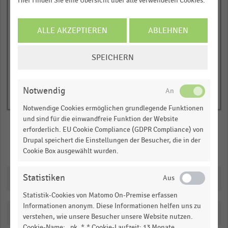
Hier finden Sie eine Übersicht über alle verwendeten Cookies.
Vegetarisch
Vegan
1
© Handelsdaten 2026
Y
End
ALLE AKZEPTIEREN
ABLEHNEN
of
axis
interactive
displaying
COOKIE-
chart
SPEICHERN
Anteil
EINSTELLUNGEN
der
ÄNDERN
Befragten
Notwendig
in
Notwendige Cookies ermöglichen grundlegende Funktionen
Prozent.
und sind für die einwandfreie Funktion der Website
Range:
erforderlich. EU Cookie Compliance (GDPR Compliance) von
0
Drupal speichert die Einstellungen der Besucher, die in der
Merken
Teilen
Cookie Box ausgewählt wurden.
to
1.01997.
Statistiken
View
Downloads
as
data
Statistik-Cookies von Matomo On-Premise erfassen
table.
Informationen anonym. Diese Informationen helfen uns zu
Katalogisierung
verstehen, wie unsere Besucher unsere Website nutzen.
Cookie-Name: _pk_*.* Cookie-Laufzeit: 13 Monate