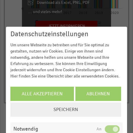
The
Download als Excel, PNG, PDF
chart
0
… und vieles mehr!
2015
2016
2017
2018
2019
2020
has
E-Wallets (z.B. Paypal, Amazon Pay) (1)
1
JETZT INFORMIEREN
Kreditkarten (z.B. Mastercard, Visa)
Kontobasierte Zahlungsverfahren (2)
Y
Datenschutzeinstellungen
Klassische Zahlungsverfahren (3)
Kauf auf Rechnung
axis
Sonstige Zahlungsverfahren (4)
Um unsere Webseite zu betreiben und für Sie optimal zu
Debitkarten
displaying
gestalten, nutzen wir Cookies. Einige von ihnen sind
© Handelsdaten 2026
Angaben
End
notwendig, andere helfen uns unsere Webseite und Ihre
of
der
Erfahrung zu verbessern. Sie können Ihre Einwilligung
interactive
Online-
jederzeit widerrufen und Ihre Cookie Einstellungen ändern.
chart
Hier finden Sie eine Übersicht über alle verwendeten Cookies.
Shops
in
Prozent.
ALLE AKZEPTIEREN
ABLEHNEN
Range:
COOKIE-
0
SPEICHERN
EINSTELLUNGEN
to
ÄNDERN
1.056825.
Merken
Teilen
View
Notwendig
as