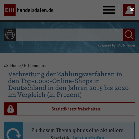
Main
navigation
ALLE INHALTE
Powered by
FACT-Finder
Home
E-Commerce
Pfadnavigation
Verbreitung der Zahlungsverfahren in
den Top-1.000-Online-Shops in
Deutschland in den Jahren 2015 bis 2020
im Vergleich (in Prozent)
Statistik jetzt freischalten
Zu diesem Thema gibt es eine aktuellere
Statistik.
Jetzt aufrufen