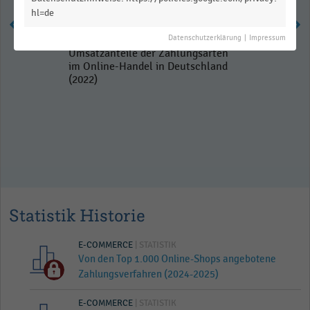
hl=de
Datenschutzerklärung
|
Impressum
Umsatzanteile der Zahlungsarten
im Online-Handel in Deutschland
(2022)
Statistik Historie
E-COMMERCE
| STATISTIK
Von den Top 1.000 Online-Shops angebotene
Zahlungsverfahren (2024-2025)
E-COMMERCE
| STATISTIK