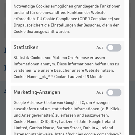
data
Notwendige Cookies ermöglichen grundlegende Funktionen
Downloads
table.
und sind für die einwandfreie Funktion der Website
erforderlich. EU Cookie Compliance (GDPR Compliance) von
Drupal speichert die Einstellungen der Besucher, die in der
Katalogisierung
Cookie Box ausgewählt wurden.
Statistiken
Lesehilfe
Statistik-Cookies von Matomo On-Premise erfassen
Informationen anonym. Diese Informationen helfen uns zu
Informationen zur Statistik
verstehen, wie unsere Besucher unsere Website nutzen.
Cookie-Name: _pk_*.* Cookie-Laufzeit: 13 Monate
Ausgewählte Statistiken
Marketing-Anzeigen
Google Adsense: Cookie von Google LLC, um Anzeigen
auszuliefern und um statistische Informationen (z. B. Klick-
und Anzeigeverhalten) zu erfassen und auszuwerten.
Cookie-Name: DSID, IDE, Laufzeit: 1 Jahr. Google Ireland
Limited, Gordon House, Barrow Street, Dublin 4, Ireland.
Datenschutzhinweise: https://policies.google.com/privacy?