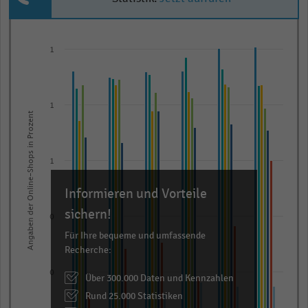
Bar
Chart
graphic.
chart
1
with
7
data
series.
1
Angaben der Online-Shops in Prozent
The
chart
has
1
1
Informieren und Vorteile
X
axis
sichern!
0
displaying
Für Ihre bequeme und umfassende
categories.
Recherche:
Range:
0
Über 300.000 Daten und Kennzahlen
6
categories.
Rund 25.000 Statistiken