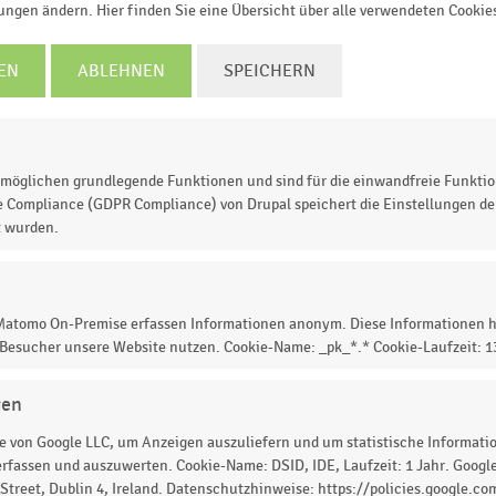
lungen ändern. Hier finden Sie eine Übersicht über alle verwendeten Cookie
EN
ABLEHNEN
SPEICHERN
2022
2023
2024
Großbritannien und Irland
Südeuropa und ANZ
Insgesamt
© Handelsdaten 2026
möglichen grundlegende Funktionen und sind für die einwandfreie Funktio
e Compliance (GDPR Compliance) von Drupal speichert die Einstellungen der
t wurden.
aktionswert des Essens-Lieferdienstes Just Eat
ch Regionen
(in Milliarden Euro). Im Geschäftsjahr
 Matomo On-Premise erfassen Informationen anonym. Diese Informationen h
merika
einen Bruttotransaktionswert von rund
10
 Besucher unsere Website nutzen. Cookie-Name: _pk_*.* Cookie-Laufzeit: 
gen
 von Google LLC, um Anzeigen auszuliefern und um statistische Information
rfassen und auszuwerten. Cookie-Name: DSID, IDE, Laufzeit: 1 Jahr. Google
treet, Dublin 4, Ireland. Datenschutzhinweise: https://policies.google.co