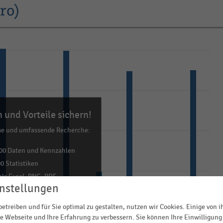
ro)
 und Vorteile sichern!
me und umfassende Recherche:
00 Daten und Kennzahlen
0 Statistiken
ls Excel, PNG, PDF
nstellungen
ehr!
etreiben und für Sie optimal zu gestalten, nutzen wir Cookies. Einige von 
TZT INFORMIEREN
e Webseite und Ihre Erfahrung zu verbessern. Sie können Ihre Einwilligung 