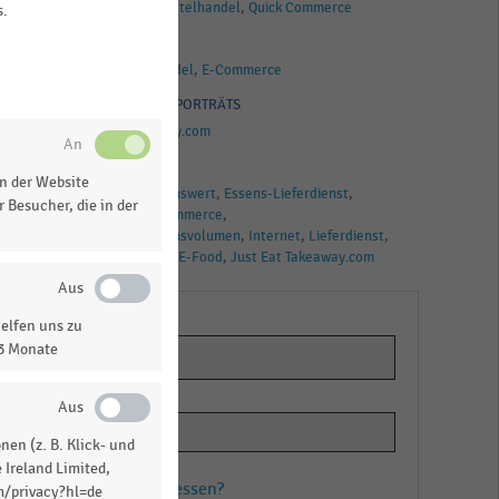
Online-Lebensmittelhandel
Quick Commerce
s.
BRANCHEN
Lebensmittelhandel
E-Commerce
UNTERNEHMENSPORTRÄTS
Just Eat Takeaway.com
TAGS
n der Website
Bruttotransaktionswert
Essens-Lieferdienst
 Besucher, die in der
Lieferando
E-Commerce
Bruttotransaktionsvolumen
Internet
Lieferdienst
Quick Commerce
E-Food
Just Eat Takeaway.com
elfen uns zu
13 Monate
en (z. B. Klick- und
 Ireland Limited,
Passwort vergessen?
m/privacy?hl=de