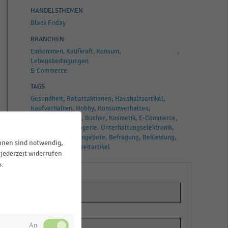
HANDELSTHEMEN
Black Friday
BRANCHEN
Einkommen, Kaufkraft, Konsum,
Lebensbedingungen
E-Commerce
TAGS
Gesundheit
Rabattaktionen
Haushaltsartikel
Kaufverhalten
Hobby
Konsumverhalten
Konsumausgaben
Bücher
Kosmetik
E-Commerce
Schnäppchen
Drogerie
Unterhaltungselektronik
Rabatte
Sonderangebote
Befragung
Bekleidung
ihnen sind notwendig,
Black Friday
Freizeitartikel
jederzeit widerrufen
s.
ür