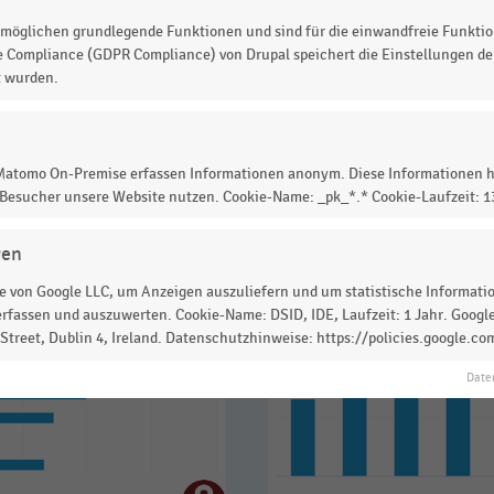
möglichen grundlegende Funktionen und sind für die einwandfreie Funktio
e Compliance (GDPR Compliance) von Drupal speichert die Einstellungen der
t wurden.
 zur Statistik? Jetzt einloggen oder
informieren
 Matomo On-Premise erfassen Informationen anonym. Diese Informationen h
 Besucher unsere Website nutzen. Cookie-Name: _pk_*.* Cookie-Laufzeit: 
gen
 von Google LLC, um Anzeigen auszuliefern und um statistische Information
rfassen und auszuwerten. Cookie-Name: DSID, IDE, Laufzeit: 1 Jahr. Google
treet, Dublin 4, Ireland. Datenschutzhinweise: https://policies.google.co
Date