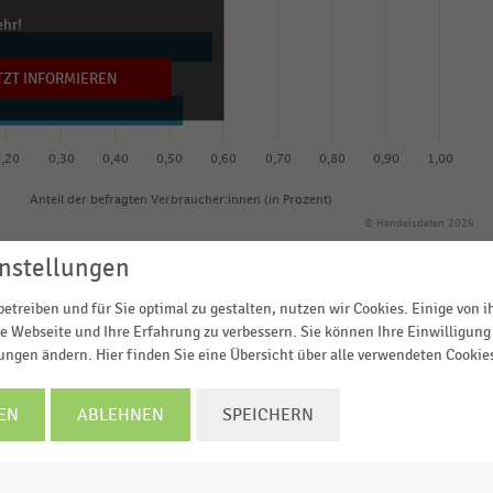
ehr!
TZT INFORMIEREN
0,20
0,30
0,40
0,50
0,60
0,70
0,80
0,90
1,00
Anteil der befragten Verbraucher:innen (in Prozent)
© Handelsdaten 2026
nstellungen
etreiben und für Sie optimal zu gestalten, nutzen wir Cookies. Einige von 
e Webseite und Ihre Erfahrung zu verbessern. Sie können Ihre Einwilligung 
äsentativen Verbraucherbefragung in Deutschland
im
lungen ändern. Hier finden Sie eine Übersicht über alle verwendeten Cookie
oduktgruppen, die für die befragten Verbraucher:innen f
EN
ABLEHNEN
SPEICHERN
.
inden am Black Friday Schnäppchen aus der Kategorie