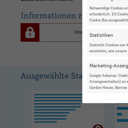
(in
Notwendige Cookies er
Informationen zur Statistik
Prozent).
erforderlich. EU Cooki
Cookie Box ausgewähl
Range:
0
Interesse an den Inhalten
Statistiken
to
1.04223.
Statistik-Cookies von
verstehen, wie unsere
View
as
data
Marketing-Anzei
table.
Ausgewählte Statistiken
Google Adsense: Cookie
Anzeigeverhalten) zu e
Gordon House, Barrow S