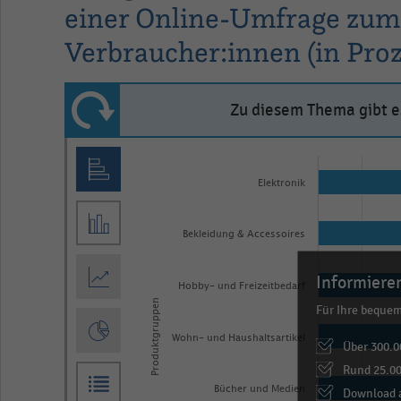
einer Online-Umfrage zum 
Verbraucher:innen (in Proz
Zu diesem Thema gibt es
Bar
Chart
graphic.
chart
Elektronik
with
7
Bekleidung & Accessoires
bars.
The
Informieren
chart
Hobby- und Freizeitbedarf
Produktgruppen
Für Ihre beque
has
1
Wohn- und Haushaltsartikel
Über 300.0
X
Rund 25.00
axis
Bücher und Medien
Download a