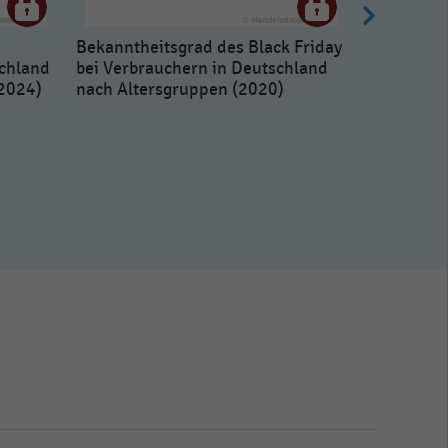
Bekanntheitsgrad des Black Friday
schland
bei Verbrauchern in Deutschland
-2024)
nach Altersgruppen (2020)
Veränderu
Passantenf
Einkaufss
Black-Fri
Vergleich 