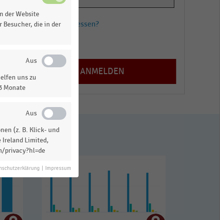
n der Website
Passwort vergessen?
 Besucher, die in der
Registrieren
elfen uns zu
13 Monate
en (z. B. Klick- und
 Ireland Limited,
m/privacy?hl=de
nschutzerklärung
|
Impressum