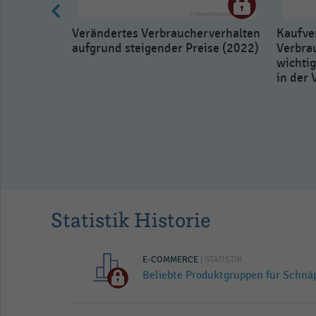
Verändertes Verbraucherverhalten
Kaufve
aufgrund steigender Preise (2022)
Verbra
wichti
in der
y und
-
d für
20)
Statistik Historie
E-COMMERCE
| STATISTIK
Beliebte Produktgruppen für Schnä