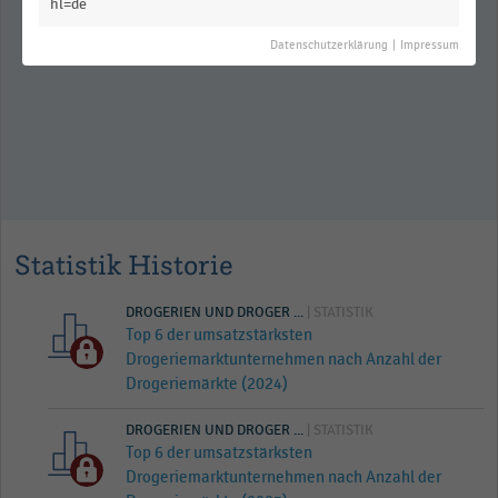
Anzahl der Drogeriemärkte in
hl=de
Deutschland (Circana) (2015-2025)
Datenschutzerklärung
|
Impressum
Statistik Historie
DROGERIEN UND DROGER ...
| STATISTIK
Top 6 der umsatzstärksten
Drogeriemarktunternehmen nach Anzahl der
Drogeriemärkte (2024)
DROGERIEN UND DROGER ...
| STATISTIK
Top 6 der umsatzstärksten
Drogeriemarktunternehmen nach Anzahl der