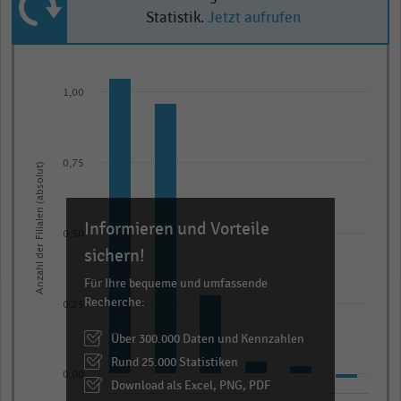
Statistik.
Jetzt aufrufen
Bar
Chart
graphic.
chart
1,00
with
6
bars.
The
0,75
Anzahl der Filialen (absolut)
chart
has
Informieren und Vorteile
1
0,50
X
sichern!
axis
Für Ihre bequeme und umfassende
displaying
Recherche:
0,25
categories.
Über 300.000 Daten und Kennzahlen
Range:
Rund 25.000 Statistiken
6
0,00
categories.
Download als Excel, PNG, PDF