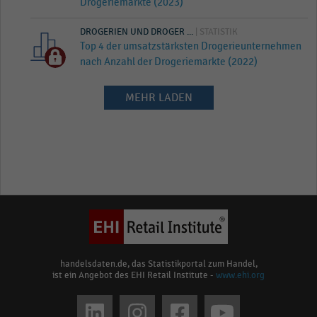
Drogeriemärkte (2023)
DROGERIEN UND DROGER ...
| STATISTIK
Top 4 der umsatzstärksten Drogerieunternehmen
nach Anzahl der Drogeriemärkte (2022)
MEHR LADEN
handelsdaten.de, das Statistikportal zum Handel,
ist ein Angebot des EHI Retail Institute -
www.ehi.org
Social