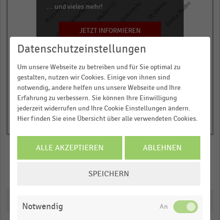
The
Rossmann
dm-Drogeriemarkt (1)
Müller (2)
Budnikowsky
DroNova
Edeka/Budni
… und vieles mehr!
chart
has
JETZT INFORMIEREN
1
Datenschutzeinstellungen
© Handelsdaten 2026
Y
End
of
axis
Um unsere Webseite zu betreiben und für Sie optimal zu
interactive
displaying
gestalten, nutzen wir Cookies. Einige von ihnen sind
chart
notwendig, andere helfen uns unsere Webseite und Ihre
Anzahl
Erfahrung zu verbessern. Sie können Ihre Einwilligung
der
jederzeit widerrufen und Ihre Cookie Einstellungen ändern.
Filialen
Hier finden Sie eine Übersicht über alle verwendeten Cookies.
(absolut).
Range:
ALLE AKZEPTIEREN
ABLEHNEN
-0.06889051322277007
to
COOKIE-
Merken
Teilen
SPEICHERN
1.1021281196772748.
EINSTELLUNGEN
View
ÄNDERN
as
Downloads
data
Notwendig
table.