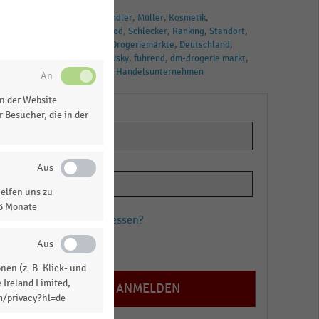
TAGS
Kloppenburg
Händler
Müller
Kosmetik
Rossmann
Nonfood
Schlecker
Ranking
Standort
Verkaufsstellen
Drogeriemärkte
Deutschland
Filialen
Budnikowsky
führend
dm-drogerie markt
Handel
Ihr Platz
Handelsunternehmen
n der Website
 Besucher, die in der
in
elfen uns zu
13 Monate
Passwort vergessen?
Registrieren
en (z. B. Klick- und
 Ireland Limited,
m/privacy?hl=de