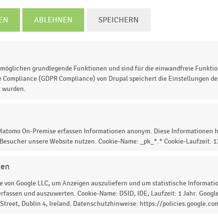
EN
ABLEHNEN
SPEICHERN
 markt
Dirk Rossmann
Müller
Budnikowsky
© Handelsdaten 2026
möglichen grundlegende Funktionen und sind für die einwandfreie Funktio
e Compliance (GDPR Compliance) von Drupal speichert die Einstellungen der
t wurden.
rogeriemärkte der umsatzstärksten Drogerieunternehmen 
 Matomo On-Premise erfassen Informationen anonym. Diese Informationen h
2009 in Deutschland führenden
 Besucher unsere Website nutzen. Cookie-Name: _pk_*.* Cookie-Laufzeit: 
ikowsky mit insgesamt 136 Verkaufsstellen.
gen
 von Google LLC, um Anzeigen auszuliefern und um statistische Information
rfassen und auszuwerten. Cookie-Name: DSID, IDE, Laufzeit: 1 Jahr. Google
 zur Statistik? Jetzt einloggen oder
informieren
treet, Dublin 4, Ireland. Datenschutzhinweise: https://policies.google.co