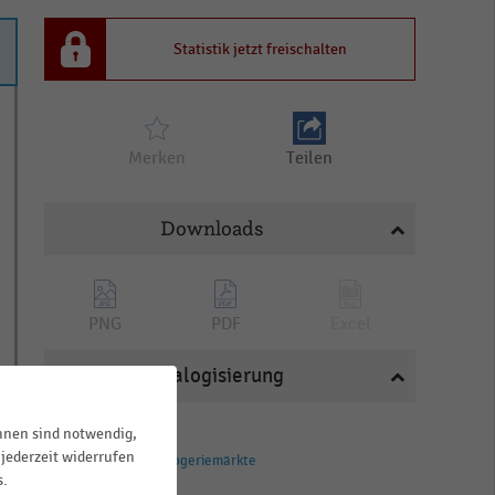
Statistik jetzt freischalten
Merken
Teilen
Downloads
PNG
PDF
Excel
Katalogisierung
ihnen sind notwendig,
BRANCHEN
jederzeit widerrufen
Drogerien und Drogeriemärkte
s.