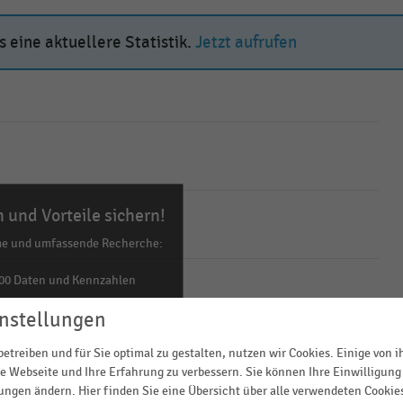
 eine aktuellere Statistik.
Jetzt aufrufen
 und Vorteile sichern!
me und umfassende Recherche:
00 Daten und Kennzahlen
0 Statistiken
nstellungen
ls Excel, PNG, PDF
etreiben und für Sie optimal zu gestalten, nutzen wir Cookies. Einige von 
ehr!
e Webseite und Ihre Erfahrung zu verbessern. Sie können Ihre Einwilligung 
lungen ändern. Hier finden Sie eine Übersicht über alle verwendeten Cookie
TZT INFORMIEREN