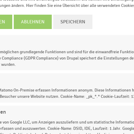
lungen ändern. Hier finden Sie eine Übersicht über alle verwendeten Cookie
 Luxemburg und Schweden Umsatzeinbußen hinnehmen. Die
hen Entwicklungen im Pro-Kopf-Verbrauch, bei den
o-Lebensmitteln in den führenden europäischen Ländern.
EN
ABLEHNEN
SPEICHERN
brauch
opäische Rangliste beim Pro-Kopf-Verbrauch von Bio-
2023 liegt sie deutlich vor allen anderen europäischen Lände
möglichen grundlegende Funktionen und sind für die einwandfreie Funktio
tz im Alpenland um 7 Prozent (2022: 437 Euro). Dänemark
e Compliance (GDPR Compliance) von Drupal speichert die Einstellungen der
uro auf 362 Euro seinen zweiten Platz. Österreich festigt sei
t wurden.
n 274 Euro auf 292 Euro pro Person und Jahr. Deutschland
chsten Platz. Während dies zwar eine Steigerung von 5,5 Proz
 beträgt der deutsche Pro-Kopf-Konsum nur etwa 41 Prozent d
 Matomo On-Premise erfassen Informationen anonym. Diese Informationen h
 Besucher unsere Website nutzen. Cookie-Name: _pk_*.* Cookie-Laufzeit: 
eich
gen
io-Markts in den einzelnen Ländern, führt Deutschland die
08 Milliarden Euro an, gefolgt von Frankreich mit 12,08
 von Google LLC, um Anzeigen auszuliefern und um statistische Information
den Euro. Nach einem Umsatzrückgang um 3,5 Prozent im Jahr
rfassen und auszuwerten. Cookie-Name: DSID, IDE, Laufzeit: 1 Jahr. Google
io-Markt im Jahr 2023 mit einem Plus von 5 Prozent gegenü