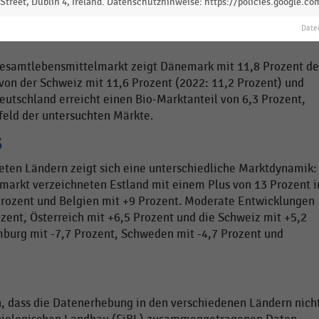
treet, Dublin 4, Ireland. Datenschutzhinweise: https://policies.google.co
Date
Gesamtlebensmittelmarkt zeigt Dänemark mit 11,8 Prozent d
von der Schweiz mit 11,6 Prozent (2022: 11,2 Prozent) und
Deutschland erreicht einen Bio-Marktanteil von 6,3 Prozent,
feld der untersuchten Märkte.
3
teten Ländern zeigt sich eine unterschiedliche Marktdynamik:
markt verzeichneten Estland mit einem Plus von 13 Prozent 
Prozent und Belgien mit +9 Prozent. Moderate Entwicklungen
ent, Österreich mit +6,5 Prozent und die Schweiz mit +5,2
urg mit -7,7 Prozent, Schweden mit -4,7 Prozent und
en, dass die Datenerhebung in den verschiedenen Ländern nich