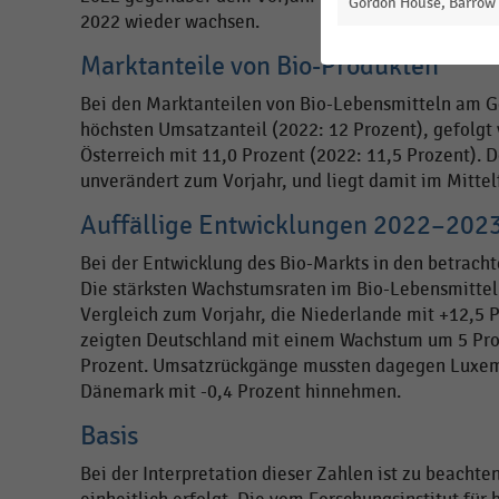
Gordon House, Barrow S
2022 wieder wachsen.
Marktanteile von Bio-Produkten
Bei den Marktanteilen von Bio-Lebensmitteln am 
höchsten Umsatzanteil (2022: 12 Prozent), gefolgt 
Österreich mit 11,0 Prozent (2022: 11,5 Prozent). 
unverändert zum Vorjahr, und liegt damit im Mittel
Auffällige Entwicklungen 2022–202
Bei der Entwicklung des Bio-Markts in den betrach
Die stärksten Wachstumsraten im Bio-Lebensmittel
Vergleich zum Vorjahr, die Niederlande mit +12,5 
zeigten Deutschland mit einem Wachstum um 5 Proz
Prozent. Umsatzrückgänge mussten dagegen Luxemb
Dänemark mit -0,4 Prozent hinnehmen.
Basis
Bei der Interpretation dieser Zahlen ist zu beacht