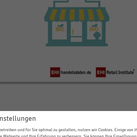
ensmittel zeigt sich 2023 in vielen Ländern wieder im Aufwin
nstellungen
Die vom Forschungsinstitut für biologischen Landbau (FiBL)
in Europa offenbaren deutliche Unterschiede im
etreiben und für Sie optimal zu gestalten, nutzen wir Cookies. Einige von 
nd und die Niederlande zweistellige Wachstumsraten
e Webseite und Ihre Erfahrung zu verbessern. Sie können Ihre Einwilligung 