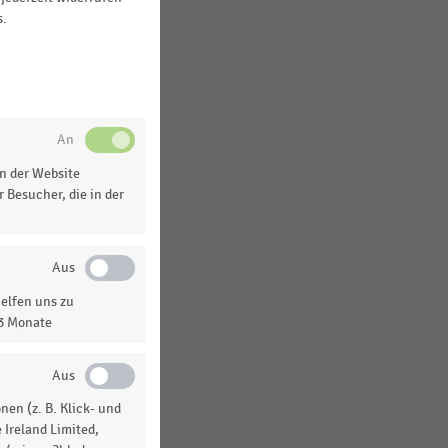
s.
rn.
n der Website
 Besucher, die in der
ne
ent
es
elfen uns zu
13 Monate
en (z. B. Klick- und
 Ireland Limited,
ber