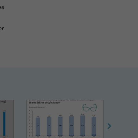
as
hen