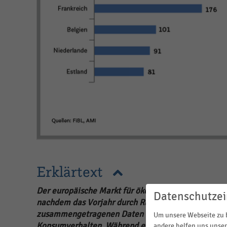
Erklärtext
Der europäische Markt für ökologisch erzeugte Leb
Datenschutzei
nachdem das Vorjahr durch Rückgänge geprägt war. 
zusammengetragenen Daten für die Top-10-Länder 
Um unsere Webseite zu b
Konsumverhalten. Während einige Märkte wie Estla
andere helfen uns unser