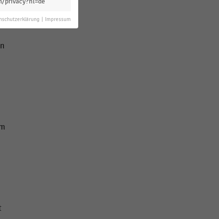
m/privacy?hl=de
nschutzerklärung
|
Impressum
en
im
t