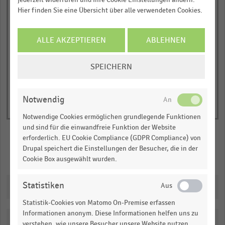
Hier finden Sie eine Übersicht über alle verwendeten Cookies.
has
JETZT INFORMIEREN
Veränderung der Passantenzahl in
Prozent
1
© Handelsdaten 2026
Y
End
ALLE AKZEPTIEREN
ABLEHNEN
of
axis
interactive
COOKIE-
displaying
chart
SPEICHERN
EINSTELLUNGEN
Veränderung
ÄNDERN
der
Passantenzahl
Notwendig
in
Notwendige Cookies ermöglichen grundlegende Funktionen
Prozent.
und sind für die einwandfreie Funktion der Website
Range:
erforderlich. EU Cookie Compliance (GDPR Compliance) von
-1.037037187938289
Drupal speichert die Einstellungen der Besucher, die in der
Merken
Teilen
Cookie Box ausgewählt wurden.
to
0.11218094670406731.
Statistiken
Downloads
View
as
Statistik-Cookies von Matomo On-Premise erfassen
data
table.
Informationen anonym. Diese Informationen helfen uns zu
Katalogisierung
verstehen, wie unsere Besucher unsere Website nutzen.