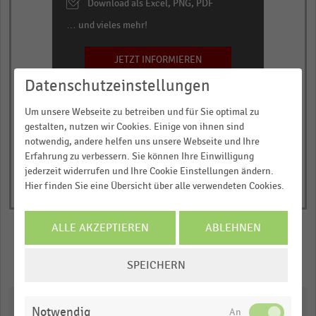
Download als Excel, PNG, PDF
… und vieles mehr!
JETZT INFORMIEREN
Datenschutzeinstellungen
© Handelsdaten 2026
End
of
Um unsere Webseite zu betreiben und für Sie optimal zu
interactive
gestalten, nutzen wir Cookies. Einige von ihnen sind
chart
notwendig, andere helfen uns unsere Webseite und Ihre
Erfahrung zu verbessern. Sie können Ihre Einwilligung
jederzeit widerrufen und Ihre Cookie Einstellungen ändern.
Hier finden Sie eine Übersicht über alle verwendeten Cookies.
ALLE AKZEPTIEREN
ABLEHNEN
COOKIE-
Merken
Teilen
SPEICHERN
EINSTELLUNGEN
ÄNDERN
Downloads
Notwendig