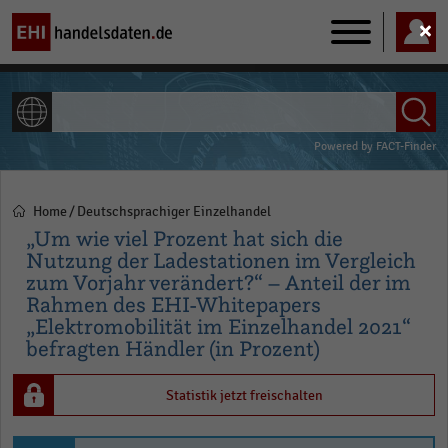
Main
navigation
ALLE INHALTE
Powered by
FACT-Finder
Home
Deutschsprachiger Einzelhandel
Pfadnavigation
„Um wie viel Prozent hat sich die
Nutzung der Ladestationen im Vergleich
zum Vorjahr verändert?“ – Anteil der im
Rahmen des EHI-Whitepapers
„Elektromobilität im Einzelhandel 2021“
befragten Händler (in Prozent)
Statistik jetzt freischalten