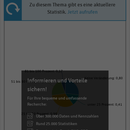
Zu diesem Thema gibt es eine aktuellere
Statistik.
Jetzt aufrufen
Pie
Chart
graphic.
chart
with
5
slices.
View
as
data
81 bis 100 Prozent: 0,17
table.
Keine Veränderung: 0,80
Informieren und Vorteile
51 bis 80 Prozent: 0,65
sichern!
Für Ihre bequeme und umfassende
Recherche:
unter 25 Prozent: 0,41
25 bis 50 Prozent: 0,98
Über 300.000 Daten und Kennzahlen
Rund 25.000 Statistiken