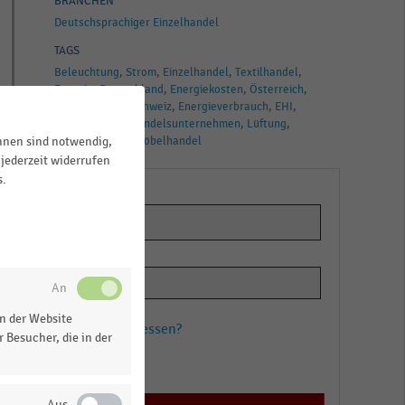
BRANCHEN
Deutschsprachiger Einzelhandel
TAGS
Beleuchtung
Strom
Einzelhandel
Textilhandel
Energie
Deutschland
Energiekosten
Österreich
Energiestudie
Schweiz
Energieverbrauch
EHI
Food
Handel
Handelsunternehmen
Lüftung
ihnen sind notwendig,
Klimatisierung
Möbelhandel
jederzeit widerrufen
s.
n der Website
Passwort vergessen?
 Besucher, die in der
Registrieren