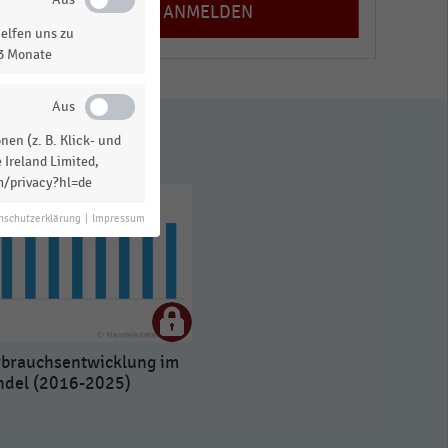
elfen uns zu
13 Monate
en (z. B. Klick- und
 Ireland Limited,
m/privacy?hl=de
nschutzerklärung
|
Impressum
brauchsentwicklung im
ndel (2016-2025)