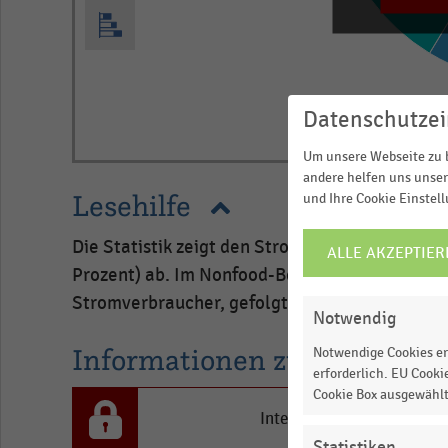
Datenschutzei
End
Um unsere Webseite zu b
of
andere helfen uns unser
interactive
Lesehilfe
chart
und Ihre Cookie Einstel
Die Statistik zeigt den Stromverbrauch im No
ALLE AKZEPTIER
COOKIE-
Prozent) ab. Im Nonfood-Bereich ist die Beleu
EINSTELLUNGEN
ÄNDERN
Stromverbraucher, gefolgt von der Klimatisier
Notwendig
Informationen zur Statistik
Notwendige Cookies er
erforderlich. EU Cooki
Cookie Box ausgewähl
Interesse an den Inhalten
Statistiken