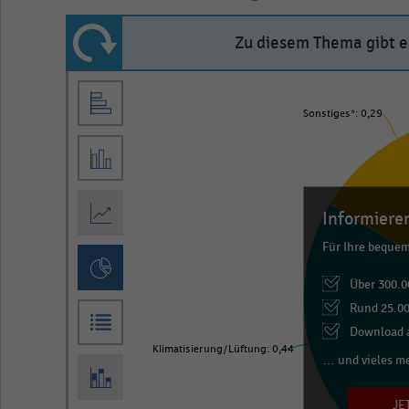
Zu diesem Thema gibt es
Pie
Chart
graphic.
chart
Sonstiges*: 0,29
with
3
slices.
View
Informieren
as
data
Für Ihre beque
table.
Über 300.0
Rund 25.00
Download a
Klimatisierung/Lüftung: 0,44
… und vieles m
JE