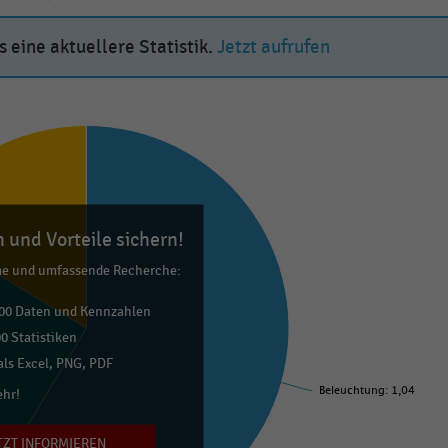
 eine aktuellere Statistik.
Jetzt aufrufen
 und Vorteile sichern!
me und umfassende Recherche:
00 Daten und Kennzahlen
0 Statistiken
ls Excel, PNG, PDF
ehr!
Beleuchtung: 1,04
TZT INFORMIEREN