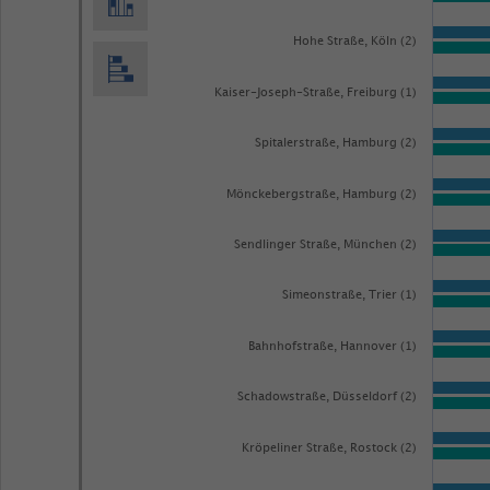
displaying
categories.
Hohe Straße, Köln (2)
Range:
84
Kaiser-Joseph-Straße, Freiburg (1)
categories.
Spitalerstraße, Hamburg (2)
The
chart
Mönckebergstraße, Hamburg (2)
has
1
Sendlinger Straße, München (2)
Y
Simeonstraße, Trier (1)
axis
displaying
Bahnhofstraße, Hannover (1)
Durchschnittliche
Anzahl
Schadowstraße, Düsseldorf (2)
der
Kröpeliner Straße, Rostock (2)
Passanten