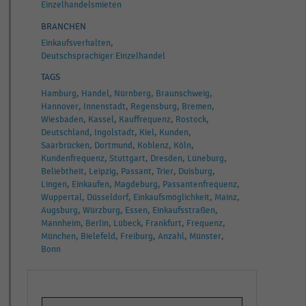
Einzelhandelsmieten
BRANCHEN
Einkaufsverhalten
Deutschsprachiger Einzelhandel
TAGS
Hamburg
Handel
Nürnberg
Braunschweig
Hannover
Innenstadt
Regensburg
Bremen
Wiesbaden
Kassel
Kauffrequenz
Rostock
Deutschland
Ingolstadt
Kiel
Kunden
Saarbrücken
Dortmund
Koblenz
Köln
Kundenfrequenz
Stuttgart
Dresden
Lüneburg
Beliebtheit
Leipzig
Passant
Trier
Duisburg
Lingen
Einkaufen
Magdeburg
Passantenfrequenz
Wuppertal
Düsseldorf
Einkaufsmöglichkeit
Mainz
Augsburg
Würzburg
Essen
Einkaufsstraßen
Mannheim
Berlin
Lübeck
Frankfurt
Frequenz
München
Bielefeld
Freiburg
Anzahl
Münster
Bonn