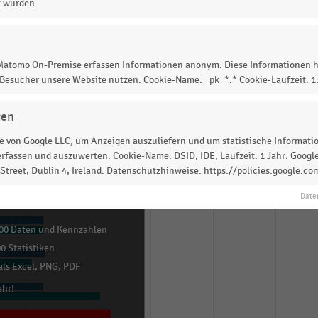
t wurden.
 Matomo On-Premise erfassen Informationen anonym. Diese Informationen h
 Besucher unsere Website nutzen. Cookie-Name: _pk_*.* Cookie-Laufzeit: 
gen
 von Google LLC, um Anzeigen auszuliefern und um statistische Information
rfassen und auszuwerten. Cookie-Name: DSID, IDE, Laufzeit: 1 Jahr. Google
treet, Dublin 4, Ireland. Datenschutzhinweise: https://policies.google.co
 und Vorteile sichern!
Date
me und umfassende Recherche:
00 Daten und Kennzahlen
0 Statistiken
ls Excel, PNG, PDF
ehr!