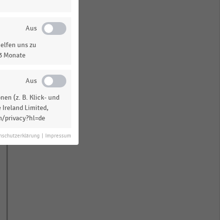
elfen uns zu
13 Monate
en (z. B. Klick- und
 Ireland Limited,
m/privacy?hl=de
nschutzerklärung
|
Impressum