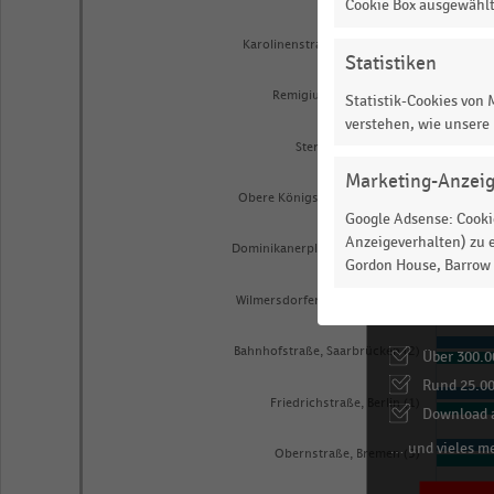
Cookie Box ausgewähl
Karolinenstraße, Nürnberg (1)
Statistiken
Remigiusstraße, Bonn (1)
Statistik-Cookies von
verstehen, wie unsere
Sternstraße, Bonn (1)
Marketing-Anzei
Obere Königsstraße, Kassel (1)
Google Adsense: Cookie
Anzeigeverhalten) zu e
Dominikanerplatz, Würzburg (1)
Gordon House, Barrow S
Informieren
Wilmersdorfer Straße, Berlin (1)
Für Ihre beque
Bahnhofstraße, Saarbrücken (2)
Über 300.0
Rund 25.00
Friedrichstraße, Berlin (1)
Download a
… und vieles m
Obernstraße, Bremen (3)