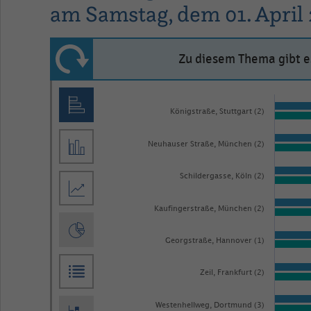
am Samstag, dem 01. April 
Zu diesem Thema gibt es
Bar
Chart
graphic.
chart
Königstraße, Stuttgart (2)
with
2
Neuhauser Straße, München (2)
data
series.
Schildergasse, Köln (2)
The
Kaufingerstraße, München (2)
chart
has
Georgstraße, Hannover (1)
1
X
Zeil, Frankfurt (2)
axis
Westenhellweg, Dortmund (3)