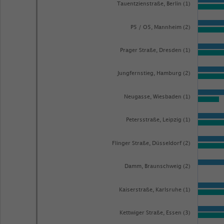
pro
Tauentzienstraße, Berlin (1)
Stunde.
Range:
P5 / O5, Mannheim (2)
0
Prager Straße, Dresden (1)
to
1.0728900000000001.
Jungfernstieg, Hamburg (2)
View
as
Neugasse, Wiesbaden (1)
data
table.
Petersstraße, Leipzig (1)
Flinger Straße, Düsseldorf (2)
Damm, Braunschweig (2)
Kaiserstraße, Karlsruhe (1)
Kettwiger Straße, Essen (3)