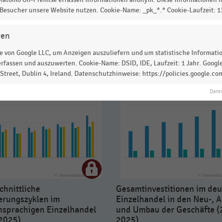
 Besucher unsere Website nutzen. Cookie-Name: _pk_*.* Cookie-Laufzeit: 
gen
 von Google LLC, um Anzeigen auszuliefern und um statistische Information
rfassen und auszuwerten. Cookie-Name: DSID, IDE, Laufzeit: 1 Jahr. Google
treet, Dublin 4, Ireland. Datenschutzhinweise: https://policies.google.co
Date
chnittliche
Gesamtinvestitionen im de
erungszyklen im
Einzelhandel in den Neu-, A
hsprachigen Einzelhandel
und Umbau der Geschäfte (
2025)
2025)