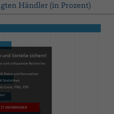
gten Händler (in Prozent)
 und Vorteile sichern!
me und umfassende Recherche:
00 Daten und Kennzahlen
0 Statistiken
ls Excel, PNG, PDF
ehr!
TZT INFORMIEREN