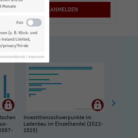
13 Monate
en (z. B. Klick- und
 Ireland Limited,
m/privacy?hl=de
nschutzerklärung
|
Impressum
utschen
Investitionsschwerpunkte im
us-
Ladenbau im Einzelhandel (2022-
2007-
2025)