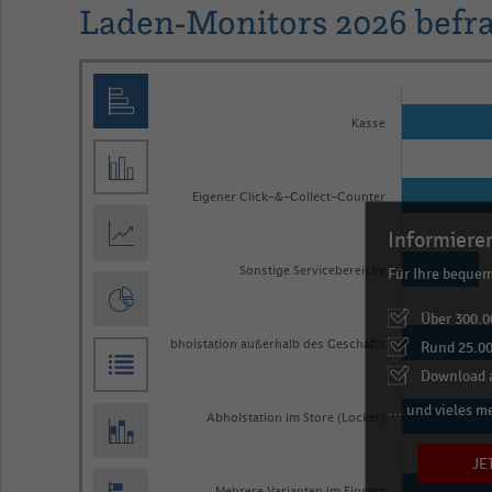
Laden-Monitors 2026 befra
Bar
Chart
graphic.
chart
Kasse
with
6
bars.
Eigener Click-&-Collect-Counter
The
Informieren
chart
Für Ihre beque
Sonstige Servicebereiche
has
1
Über 300.0
X
Rund 25.00
Abholstation außerhalb des Geschäfts
axis
Download a
displaying
… und vieles m
Abholstation im Store (Locker)
categories.
JE
Range: