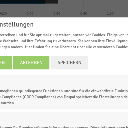
0,20
0,40
0,60
0,80
1,00
nstellungen
Anteil der befragten Händler in Prozent
© Handelsdaten 2026
etreiben und für Sie optimal zu gestalten, nutzen wir Cookies. Einige von 
e Webseite und Ihre Erfahrung zu verbessern. Sie können Ihre Einwilligung 
lungen ändern. Hier finden Sie eine Übersicht über alle verwendeten Cookie
EN
ABLEHNEN
SPEICHERN
 und Instore-Return in den Geschäften
im Jahr 2025 bei d
agten Händlern (Anteil der befragten Händler in
r Befragten können Kund:innen online bestellte Ware a
möglichen grundlegende Funktionen und sind für die einwandfreie Funktio
e Compliance (GDPR Compliance) von Drupal speichert die Einstellungen der
t wurden.
 zur Statistik? Jetzt einloggen oder
informieren
 Matomo On-Premise erfassen Informationen anonym. Diese Informationen h