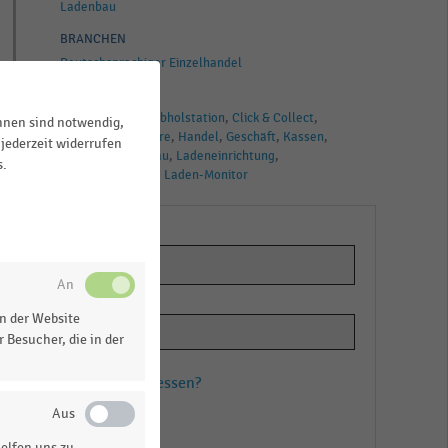
Ladenbau
BRANCHEN
Deutschsprachiger Einzelhandel
TAGS
Instore-Return
Abholstation
Click & Collect
ihnen sind notwendig,
Einzelhandel
Store
Handel
Geschäft
Kassen
jederzeit widerrufen
Counter
Ladenbau
Ladeneinrichtung
s.
Ladengestaltung
Laden-Monitor
en
n
n der Website
 Besucher, die in der
Passwort vergessen?
Registrieren
elfen uns zu