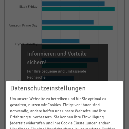
graphic.
chart
Black Friday
with
2
data
Amazon Prime Day
series.
The
chart
Cyber Monday
has
Informieren und Vorteile
1
sichern!
X
Ostern
axis
Für Ihre bequeme und umfassende
Recherche:
displaying
Valentinstag
categories.
Datenschutzeinstellungen
Über 300.000 Daten und Kennzahlen
Range:
Rund 25.000 Statistiken
Um unsere Webseite zu betreiben und für Sie optimal zu
6
Singles' Day
Download als Excel, PNG, PDF
gestalten, nutzen wir Cookies. Einige von ihnen sind
categories.
notwendig, andere helfen uns unsere Webseite und Ihre
… und vieles mehr!
The
0,00 %
0,25 %
0,50 %
0,75 %
1,00 %
Erfahrung zu verbessern. Sie können Ihre Einwilligung
chart
jederzeit widerrufen und Ihre Cookie Einstellungen ändern.
Anteil der befragten Verbraucher:innen (in Prozent)
JETZT INFORMIEREN
has