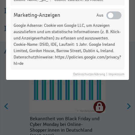
Lesehilfe
Marketing-Anzeigen
Google Adsense: Cookie von Google LLC, um Anzeigen
Informationen zur Statistik
auszuliefern und um statistische Informationen (z. B. Klick-
und Anzeigeverhalten) zu erfassen und auszuwerten.
Cookie-Name: DSID, IDE, Laufzeit: 1 Jahr. Google Ireland
Ausgewählte Statistiken
Limited, Gordon House, Barrow Street, Dublin 4, Ireland.
Datenschutzhinweise: https://policies.google.com/privacy?
hl=de
Datenschutzerklärung
|
Impressum
Bekanntheit von Black Friday und
Cyber Monday bei Online-
Shopper:innen in Deutschland