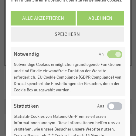
Hier finden Sie eine Übersicht über alle verwendeten Cookies.
2024
2025
1
© Handelsdaten 2026
Y
End
ALLE AKZEPTIEREN
ABLEHNEN
of
axis
interactive
displaying
COOKIE-
chart
SPEICHERN
Anteil
EINSTELLUNGEN
der
ÄNDERN
befragten
Notwendig
Verbraucher:innen
Notwendige Cookies ermöglichen grundlegende Funktionen
(in
und sind für die einwandfreie Funktion der Website
Prozent).
erforderlich. EU Cookie Compliance (GDPR Compliance) von
Range:
Drupal speichert die Einstellungen der Besucher, die in der
Merken
Teilen
Cookie Box ausgewählt wurden.
0
to
Statistiken
1.01682.
Downloads
View
Statistik-Cookies von Matomo On-Premise erfassen
as
Informationen anonym. Diese Informationen helfen uns zu
data
Katalogisierung
table.
verstehen, wie unsere Besucher unsere Website nutzen.
Cookie-Name: _pk_*.* Cookie-Laufzeit: 13 Monate