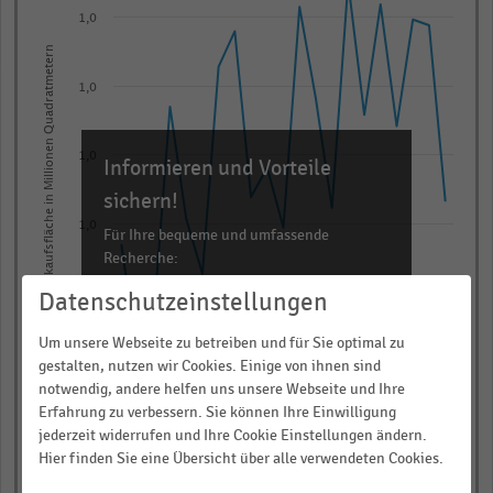
with
1,0
21
Verkaufsfläche in Millionen Quadratmetern
data
points.
1,0
The
chart
1,0
has
Informieren und Vorteile
1
sichern!
X
1,0
Für Ihre bequeme und umfassende
axis
Recherche:
displaying
Datenschutzeinstellungen
0,9
Jahr.
Über 300.000 Daten und Kennzahlen
Range:
Rund 25.000 Statistiken
Um unsere Webseite zu betreiben und für Sie optimal zu
21
Download als Excel, PNG, PDF
gestalten, nutzen wir Cookies. Einige von ihnen sind
0,9
categories.
notwendig, andere helfen uns unsere Webseite und Ihre
… und vieles mehr!
2010
2024
2006
2020
2016
2012 (1)
2008
2022
2004
2018
2014
The
Erfahrung zu verbessern. Sie können Ihre Einwilligung
jederzeit widerrufen und Ihre Cookie Einstellungen ändern.
chart
JETZT INFORMIEREN
Hier finden Sie eine Übersicht über alle verwendeten Cookies.
has
Jahr
© Handelsdaten 2026