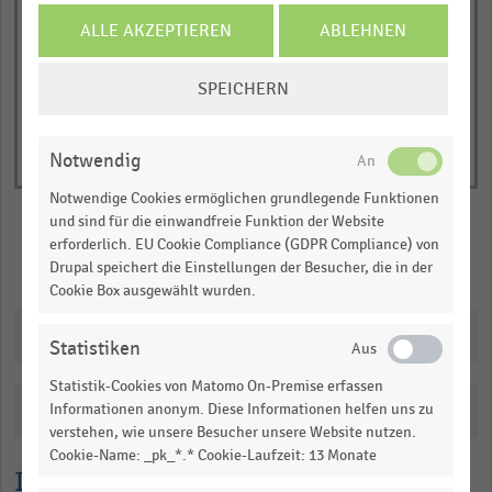
1
End
Y
of
ALLE AKZEPTIEREN
ABLEHNEN
interactive
axis
chart
COOKIE-
displaying
SPEICHERN
EINSTELLUNGEN
Verkaufsfläche
ÄNDERN
in
Notwendig
Millionen
Quadratmetern.
Notwendige Cookies ermöglichen grundlegende Funktionen
Range:
und sind für die einwandfreie Funktion der Website
erforderlich. EU Cookie Compliance (GDPR Compliance) von
0.8950811031175061
Merken
Teilen
Drupal speichert die Einstellungen der Besucher, die in der
to
Cookie Box ausgewählt wurden.
1.0441770903277379.
View
Downloads
Statistiken
as
data
Statistik-Cookies von Matomo On-Premise erfassen
table.
Katalogisierung
Informationen anonym. Diese Informationen helfen uns zu
verstehen, wie unsere Besucher unsere Website nutzen.
Cookie-Name: _pk_*.* Cookie-Laufzeit: 13 Monate
Lesehilfe