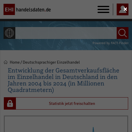
Main
navigation
ALLE INHALTE
Powered by
FACT-Finder
Home
Deutschsprachiger Einzelhandel
Pfadnavigation
Entwicklung der Gesamtverkaufsfläche
im Einzelhandel in Deutschland in den
Jahren 2004 bis 2024 (in Millionen
Quadratmetern)
Statistik jetzt freischalten
Line
Chart
graphic.
chart