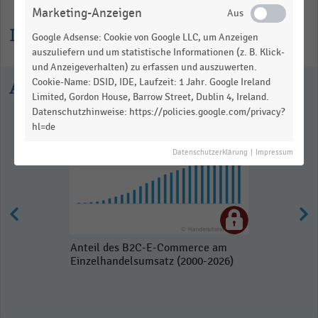
Marketing-Anzeigen
Informationen zur Statistik
Google Adsense: Cookie von Google LLC, um Anzeigen
auszuliefern und um statistische Informationen (z. B. Klick-
und Anzeigeverhalten) zu erfassen und auszuwerten.
Cookie-Name: DSID, IDE, Laufzeit: 1 Jahr. Google Ireland
Ausgewählte Statistiken
Limited, Gordon House, Barrow Street, Dublin 4, Ireland.
Datenschutzhinweise: https://policies.google.com/privacy?
hl=de
Datenschutzerklärung
|
Impressum
Anteil des B2C-E-Commerce am
Einzelhandelsumsatz (2000-2026)