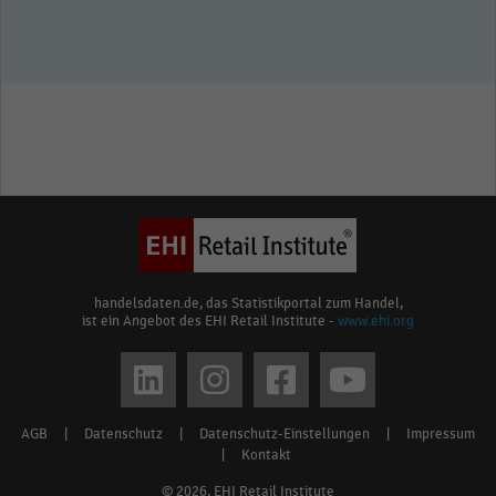
handelsdaten.de, das Statistikportal zum Handel,
ist ein Angebot des EHI Retail Institute -
www.ehi.org
Social
media
AGB
|
Datenschutz
|
Datenschutz-Einstellungen
|
Impressum
Footer
links
|
Kontakt
menu
© 2026, EHI Retail Institute