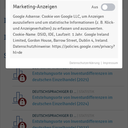
Katalogisierung
Marketing-Anzeigen
Google Adsense: Cookie von Google LLC, um Anzeigen
Lesehilfe
auszuliefern und um statistische Informationen (z. B. Klick-
und Anzeigeverhalten) zu erfassen und auszuwerten.
Cookie-Name: DSID, IDE, Laufzeit: 1 Jahr. Google Ireland
Informationen zur Statistik
Limited, Gordon House, Barrow Street, Dublin 4, Ireland.
Datenschutzhinweise: https://policies.google.com/privacy?
hl=de
Statistik Historie
Datenschutzerklärung
|
Impressum
DEUTSCHSPRACHIGER EI ...
| STATISTIK
Entstehungsorte von Inventurdifferenzen im
deutschen Einzelhandel (2025)
DEUTSCHSPRACHIGER EI ...
| STATISTIK
Entstehungsorte von Inventurdifferenzen im
deutschen Einzelhandel (2024)
DEUTSCHSPRACHIGER EI ...
| STATISTIK
Entstehungsorte von Inventurdifferenzen im
deutschen Einzelhandel (2023)