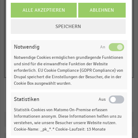
ALLE AKZEPTIEREN
ABLEHNEN
JETZT INFORMIEREN
COOKIE-
© Handelsdaten 2026
SPEICHERN
End
EINSTELLUNGEN
of
ÄNDERN
interactive
chart
Notwendig
Notwendige Cookies ermöglichen grundlegende Funktionen
und sind für die einwandfreie Funktion der Website
erforderlich. EU Cookie Compliance (GDPR Compliance) von
Drupal speichert die Einstellungen der Besucher, die in der
Cookie Box ausgewählt wurden.
Statistiken
Merken
Teilen
Statistik-Cookies von Matomo On-Premise erfassen
Informationen anonym. Diese Informationen helfen uns zu
Downloads
verstehen, wie unsere Besucher unsere Website nutzen.
Cookie-Name: _pk_*.* Cookie-Laufzeit: 13 Monate