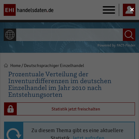
Main
navigation
ALLE INHALTE
Powered by
FACT-Finder
Home
Deutschsprachiger Einzelhandel
Pfadnavigation
Prozentuale Verteilung der
Inventurdifferenzen im deutschen
Einzelhandel im Jahr 2010 nach
Entstehungsorten
Statistik jetzt freischalten
Zu diesem Thema gibt es eine aktuellere
Statistik.
Jetzt aufrufen