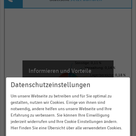
Pie
Chart
graphic.
chart
with
6
slices.
View
as
data
table.
Sonstige: 0,11 %
Verwaltung: 0,14 %
Informieren und Vorteile
Lagerbereiche: 0,18 %
sichern!
Datenschutzeinstellungen
Verkaufsraum: 0,98 %
Für Ihre bequeme und umfassende
Wareneingang: 0,21 %
Recherche:
Um unsere Webseite zu betreiben und für Sie optimal zu
gestalten, nutzen wir Cookies. Einige von ihnen sind
Kasse: 0,31 %
Über 300.000 Daten und Kennzahlen
notwendig, andere helfen uns unsere Webseite und Ihre
Erfahrung zu verbessern. Sie können Ihre Einwilligung
Rund 25.000 Statistiken
jederzeit widerrufen und Ihre Cookie Einstellungen ändern.
Download als Excel, PNG, PDF
Hier finden Sie eine Übersicht über alle verwendeten Cookies.
… und vieles mehr!