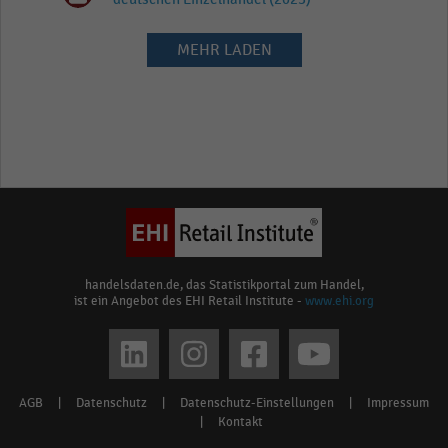
MEHR LADEN
handelsdaten.de, das Statistikportal zum Handel,
ist ein Angebot des EHI Retail Institute -
www.ehi.org
Social
media
AGB
|
Datenschutz
|
Datenschutz-Einstellungen
|
Impressum
Footer
links
|
Kontakt